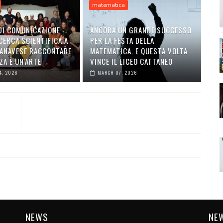
matematica
DI COMUNICAZIONE
ANCORA UN GRANDE SUCCESSO
CERCA SCIENTIFICA A
PER LA FESTA DELLA
ANAVESE RACCONTARE
MATEMATICA. E QUESTA VOLTA
ZA È UN'ARTE
VINCE IL LICEO CATTANEO
4, 2026
MARCH 07, 2026
NEWS
NE