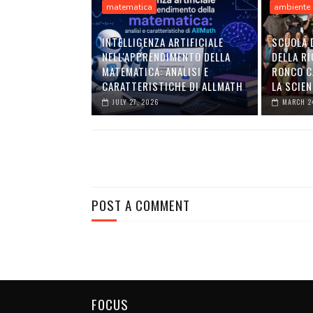
matematica
ambiente
INTELLIGENZA ARTIFICIALE
SCUOLA 
NELL'APPRENDIMENTO DELLA
DELLA RI
MATEMATICA: ANALISI E
RONCO C
CARATTERISTICHE DI ALLMATH
LA SCIEN
JULY 27, 2026
MARCH 2
POST A COMMENT
FOCUS