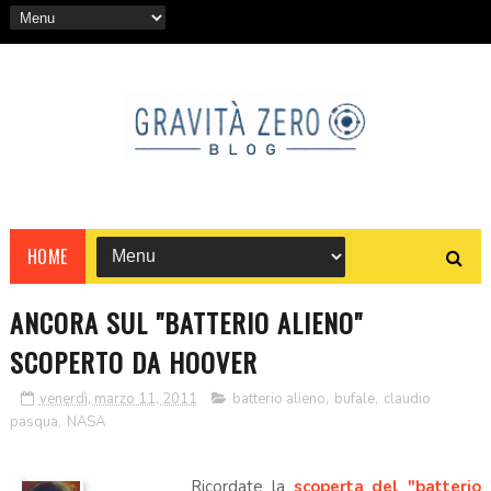
HOME
ANCORA SUL "BATTERIO ALIENO"
SCOPERTO DA HOOVER
venerdì, marzo 11, 2011
batterio alieno
,
bufale
,
claudio
pasqua
,
NASA
Ricordate la
scoperta del "batterio