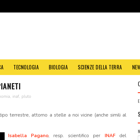
CA
TECNOLOGIA
BIOLOGIA
SCIENZE DELLA TERRA
NE
IANETI
nomia
,
inaf
,
pluto
E
tipo terrestre, attorno a stelle a noi vicine (anche simili al
Isabella Pagano
, resp. scientifico per
INAF
del