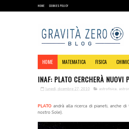
HOME
COOKIES POLICY
HOME
MATEMATICA
FISICA
CHIMI
INAF: PLATO CERCHERÀ NUOVI P
lunedì, dicembre 27, 2010
astrofisica
,
astro
PLATO
andrà alla ricerca di pianeti, anche di 
nostro Sole).