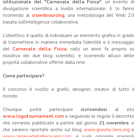
istituzionale del "Carnevale della Fisica"
, un evento di
divulgazione scientifica a livello internazionale. E lo fanno
ricorrendo al
crowdsourcing
, una metodologia del Web 2.0
basata sull'intelligenza collaborativa.
L’obiettivo è quello di individuare un elemento grafico in grado
di trasmettere in maniera immediata l’identità e il messaggio
del
Carnevale della Fisica
, nato un anno fa proprio su
iniziativa dei due blog scientifici, e ricorrendo all’uso delle
proprità collaborative offerte dalla rete.
Come partecipare?
Il concorso è rivolto a grafici, designer, creativi di tutto il
mondo.
Chiunque potrà partecipare
iscrivendosi
al sito
www.logotournament.com
e seguendo le regole lì descritte
che verranno pubblicate a partire dal giorno
21 novembre
, e
che saranno riportate anche sul blog
www.gravita-zero.org
e
www.carnevadellafisica.ning.com
, e sugli omonimi spagnoli