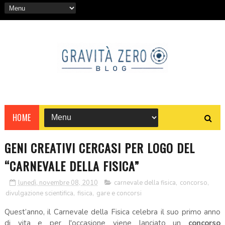
HOME
GENI CREATIVI CERCASI PER LOGO DEL
“CARNEVALE DELLA FISICA”
lunedì, novembre 08, 2010
carnevale della fisica
,
concorso
,
divulgazione scientifica
,
fisica
,
gare e concorsi
Quest’anno, il Carnevale della Fisica celebra il suo primo anno
di vita e per l'occasione viene lanciato un
concorso