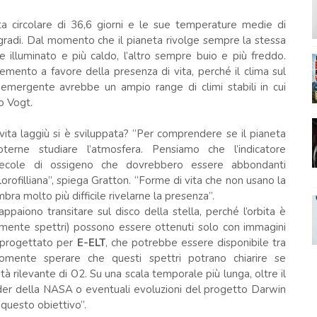
 circolare di 36,6 giorni e le sue temperature medie di
gradi. Dal momento che il pianeta rivolge sempre la stessa
e illuminato e più caldo, l’altro sempre buio e più freddo.
lemento a favore della presenza di vita, perché il clima sul
 emergente avrebbe un ampio range di climi stabili in cui
o Vogt.
ita laggiù si è sviluppata? “Per comprendere se il pianeta
terne studiare l’atmosfera. Pensiamo che l’indicatore
ecole di ossigeno che dovrebbero essere abbondanti
lorofilliana”, spiega Gratton. “Forme di vita che non usano la
ra molto più difficile rivelarne la presenza”.
ppaiono transitare sul disco della stella, perché l’orbita è
ialmente spettri) possono essere ottenuti solo con immagini
 progettato per
E-ELT
, che potrebbe essere disponibile tra
omente sperare che questi spettri potrano chiarire se
tà rilevante di O2. Su una scala temporale più lunga, oltre il
nder della NASA o eventuali evoluzioni del progetto Darwin
questo obiettivo”.