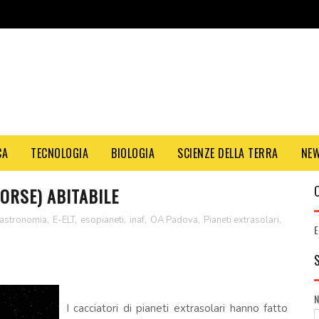
CA
TECNOLOGIA
BIOLOGIA
SCIENZE DELLA TERRA
NE
ORSE) ABITABILE
astronomia
,
E-ELT
,
esopianeti
,
inaf
,
OA Padova
,
Pianeti extrasolari
,
E
I cacciatori di pianeti extrasolari hanno fatto