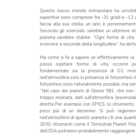
Questo nuovo mondo extrasolare ha un’orbita
superficie sono comprese fra -31 gradi e -12 
faccia alla sua stella, un lato è perennement
Secondo gli scienziati, sarebbe un ulteriore e
pianeta sarebbe stabile: “Ogni forma di vita
evolvere a seconda della longitudine”, ha dett
Ma come si fa a sapere se effettivamente la v
possa ospitare forme di vita, occorre po
fondamentale sia la presenza di O2, mol
nell’atmosfera solo in presenza di fotosintesi c
fotosintesi sono naturalmente possibili, ma semb
“Nel caso dei pianeti di Gliese 581, che non a
troppo inclinata, dati sull’atmosfera (essenz
dirette.Per esempio con EPICS, lo strumento
poco più di un decennio. Si può ragionev
nell’atmosfera di questo pianeta c’è una quanti
2030, strumenti come il Terrestrial Planet Fi
dell’ESA potranno probabilmente raggiungere 