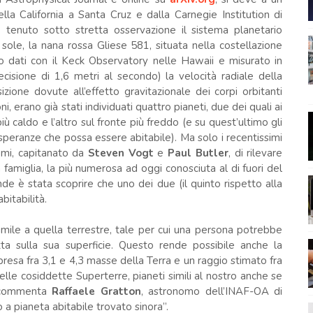
ella California a Santa Cruz e dalla Carnegie Institution di
o tenuto sotto stretta osservazione il sistema planetario
 sole, la nana rossa Gliese 581, situata nella costellazione
to dati con il Keck Observatory nelle Hawaii e misurato in
isione di 1,6 metri al secondo) la velocità radiale della
izione dovute all’effetto gravitazionale dei corpi orbitanti
i, erano già stati individuati quattro pianeti, due dei quali ai
più caldo e l’altro sul fronte più freddo (e su quest’ultimo gli
speranze che possa essere abitabile). Ma solo i recentissimi
omi, capitanato da
Steven Vogt
e
Paul Butler
, di rilevare
a famiglia, la più numerosa ad oggi conosciuta al di fuori del
de è stata scoprire che uno dei due (il quinto rispetto alla
bitabilità.
imile a quella terrestre, tale per cui una persona potrebbe
ta sulla sua superficie. Questo rende possibile anche la
esa fra 3,1 e 4,3 masse della Terra e un raggio stimato fra
nelle cosiddette Superterre, pianeti simili al nostro anche se
, commenta
Raffaele Gratton
, astronomo dell’INAF-OA di
 a pianeta abitabile trovato sinora”.