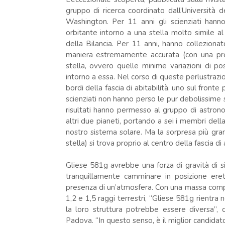
gruppo di ricerca coordinato dall’Università d
Washington. Per 11 anni gli scienziati hann
orbitante intorno a una stella molto simile al
della Bilancia. Per 11 anni, hanno colleziona
maniera estremamente accurata (con una prec
stella, ovvero quelle minime variazioni di pos
intorno a essa. Nel corso di queste perlustrazion
bordi della fascia di abitabilità, uno sul fronte 
scienziati non hanno perso le pur debolissime 
risultati hanno permesso al gruppo di astron
altri due pianeti, portando a sei i membri dell
nostro sistema solare. Ma la sorpresa più gran
stella) si trova proprio al centro della fascia di a
Gliese 581g avrebbe una forza di gravità di s
tranquillamente camminare in posizione eret
presenza di un’atmosfera. Con una massa compr
1,2 e 1,5 raggi terrestri, “Gliese 581g rientra 
la loro struttura potrebbe essere diversa”
Padova. “In questo senso, è il miglior candidato