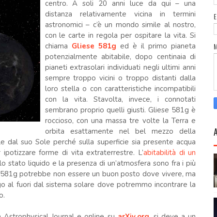
centro. A soli 20 anni luce da qui – una
distanza relativamente vicina in termini
astronomici – c’è un mondo simile al nostro,
con le carte in regola per ospitare la vita. Si
chiama
Gliese 581g
ed è il primo pianeta
potenzialmente abitabile, dopo centinaia di
pianeti extrasolari individuati negli ultimi anni
sempre troppo vicini o troppo distanti dalla
loro stella o con caratteristiche incompatibili
con la vita. Stavolta, invece, i connotati
sembrano proprio quelli giusti. Gliese 581g è
roccioso, con una massa tre volte la Terra e
orbita esattamente nel bel mezzo della
eale dal suo Sole perché sulla superficie sia presente acqua
 ipotizzare forme di vita extraterrestre. L’
abitabilità di un
lo stato liquido e la presenza di un’atmosfera sono fra i più
se 581g potrebbe non essere un buon posto dove vivere, ma
go al fuori dal sistema solare dove potremmo incontrare la
o.
ta Astrophysical Journal e online su
arXiv.org
, si deve a un