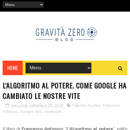
HOME
L'ALGORITMO AL POTERE. COME GOOGLE HA
CAMBIATO LE NOSTRE VITE
mercoledì, settembre 29, 2010
Fabrizio Zucchini
,
Francesco
Antinucci
,
Google
,
libri
,
recensioni
Il libro di
Francesco Antinucc
i “
L’Algoritmo al potere
”, edito