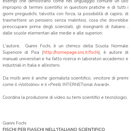
esempi che dimostrano come nel linguaggio comune un uso
improprio di termini scientifici in questioni pratiche e di tutti i
giorni pregiudichi, talvolta con forza, la possibilità di capirsi, di
trasmettere un pensiero senza malintesi, cosa che dovrebbe
preoccupare prima degli scienziati, gli insegnanti di italiano ,
dalle scuole elementari alle medie e alle superiori.
L'autore,
Gianni Fochi, è un chimico della Scuola Normale
Superiore di Pisa (
http://homepage.sns.it/fochi
), è autore di
manuali universitari e ha fatto ricerca in laboratori accademici e
industriali in Italia e all’estero.
Da molti anni è anche giornalista scientifico, vincitore di premi
come il «Voltolino» e il «Pirelli INTERNETional Award».
Coordina la produzione di video su temi scientifici e tecnologici.
Gianni Fochi
FISCHI PER FIASCHI NELL'ITALIANO SCIENTIFICO