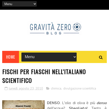
HOME
FISCHI PER FIASCHI NELL'ITALIANO
SCIENTIFICO
lunedì, agosto 23, 2010
chimica
,
divulgazione scientifica
DENSO
. L'olio di oliva è più
denso
dell'acqua?
Sbagliato!
Tanto è