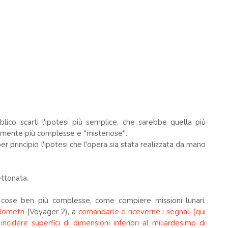
blico scarti l'ipotesi più semplice, che sarebbe quella più
isamente più complesse e "misteriose".
er principio l'ipotesi che l'opera sia stata realizzata da mano
ettonata.
e cose ben più complesse, come compiere missioni lunari.
ilometri
(Voyager 2), a
comandarle e riceverne i segnali (qui
a
incidere superfici di dimensioni inferiori al miliardesimo di