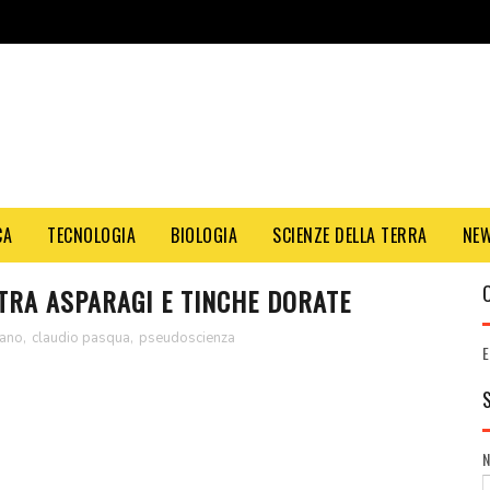
CA
TECNOLOGIA
BIOLOGIA
SCIENZE DELLA TERRA
NE
 TRA ASPARAGI E TINCHE DORATE
rano
,
claudio pasqua
,
pseudoscienza
E