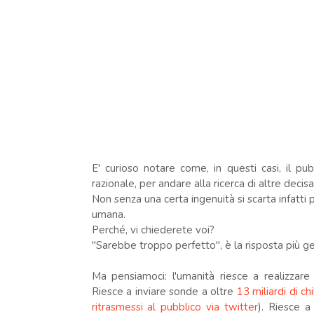
E' curioso notare come, in questi casi, il pub
razionale, per andare alla ricerca di altre dec
Non senza una certa ingenuità si scarta infatti p
umana.
Perché, vi chiederete voi?
"Sarebbe troppo perfetto", è la risposta più g
Ma pensiamoci: l'umanità riesce a realizzar
Riesce a inviare sonde a oltre
13 miliardi di ch
ritrasmessi al pubblico via twitter
). Riesce 