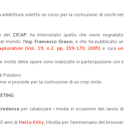
ddirittura indetto un corso per la costruzione di cerchi nel
te del
CICAP
, ha intervistato quello che viene segnalato
 al mondo: l'
Ing.
Francesco Grassi,
e che ha pubblicato un
Exploration (Vol. 19, n.2, pp. 159-170, 2005)
e cura
un
o e molte delle opere sono realizzate in partecipazione con il
i Polidoro.
e si procede per la costruzione di un crop circle.
KETING
credenza
per catalizzare i media in occasione del lancio di
0 anni di
Hello Kitty
, Mozilla per l'anniversario del browser