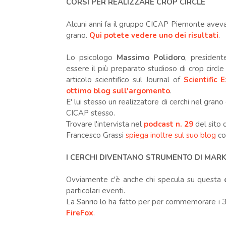
CORSI PER REALIZZARE CROP CIRCLE
Alcuni anni fa il gruppo CICAP Piemonte aveva a
grano.
Qui potete vedere uno dei risultati
.
Lo psicologo
Massimo Polidoro
, presiden
essere il più preparato studioso di crop circle
articolo scientifico sul Journal of
Scientific 
ottimo blog sull'argomento
.
E' lui stesso un realizzatore di cerchi nel gran
CICAP stesso.
Trovare l'intervista nel
podcast n. 29
del sito d
Francesco Grassi
spiega inoltre sul suo blog
com
I CERCHI DIVENTANO STRUMENTO DI MAR
Ovviamente c'è anche chi specula su questa
particolari eventi.
La Sanrio lo ha fatto per per commemorare i 3
FireFox
.