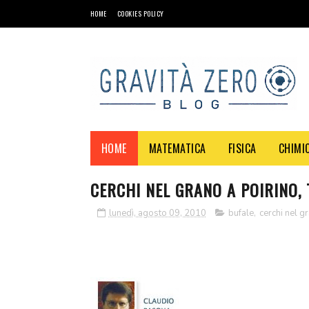
HOME
COOKIES POLICY
HOME
MATEMATICA
FISICA
CHIMI
CERCHI NEL GRANO A POIRINO,
lunedì, agosto 09, 2010
bufale
,
cerchi nel g