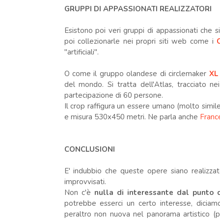
GRUPPI DI APPASSIONATI REALIZZATORI
Esistono poi veri gruppi di appassionati che s
poi collezionarle nei propri siti web come i
"artificiali".
O come il gruppo olandese di circlemaker
XL
del mondo. Si tratta dell'Atlas, tracciato n
partecipazione di 60 persone.
Il crop raffigura un essere umano (molto simile 
e misura 530x450 metri. Ne parla anche
France
CONCLUSIONI
E' indubbio che queste opere siano realizza
improvvisati.
Non c'è
nulla di interessante dal punto di
potrebbe esserci un certo interesse, dicia
peraltro non nuova nel panorama artistico (