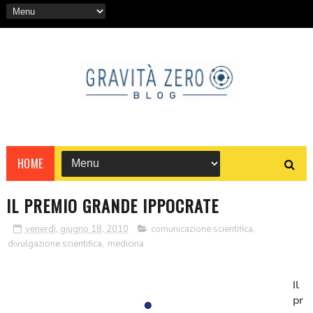
HOME
IL PREMIO GRANDE IPPOCRATE
venerdì, giugno 18, 2010
comunicazione scientifica
,
divulgazione scientifica
,
medicina
Il
pr