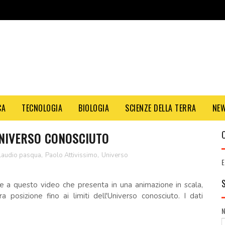
CA
TECNOLOGIA
BIOLOGIA
SCIENZE DELLA TERRA
NE
UNIVERSO CONOSCIUTO
laudio pasqua
,
Paolo Attivissimo
,
Universo
E
e a questo video che presenta in una animazione in scala,
ra posizione fino ai limiti dell'Universo conosciuto. I dati