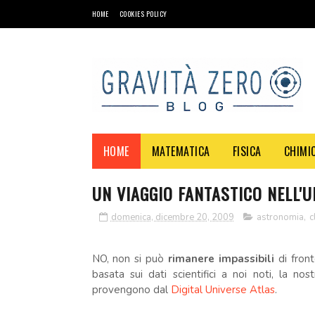
HOME
COOKIES POLICY
HOME
MATEMATICA
FISICA
CHIMI
UN VIAGGIO FANTASTICO NELL'
domenica, dicembre 20, 2009
astronomia
,
c
NO, non si può
rimanere impassibili
di front
basata sui dati scientifici a noi noti, la nost
provengono dal
Digital Universe Atlas
.