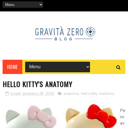
HOME
HELLO KITTY'S ANATOMY
lunedì, dicembre 28, 2009
anatomia
,
hello kitty
,
medicina
Pe
ns
av