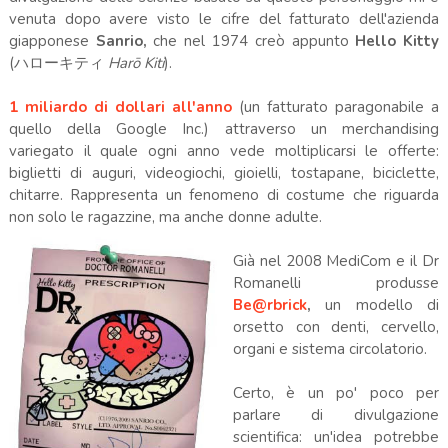
venuta dopo avere visto le cifre del fatturato dell'azienda
giapponese
Sanrio,
che nel 1974 creò appunto
Hello Kitty
(
ハローキティ
Harō Kiti
)
.
1 miliardo di dollari all'anno
(un fatturato paragonabile a
quello della Google Inc.) attraverso un merchandising
variegato il quale ogni anno vede moltiplicarsi le offerte:
biglietti di auguri, videogiochi, gioielli, tostapane, biciclette,
chitarre. Rappresenta un fenomeno di costume che riguarda
non solo le ragazzine, ma anche donne adulte.
Già nel 2008 MediCom e il Dr
Romanelli produsse
Be@rbrick
,
un modello di
orsetto con denti, cervello,
organi e sistema circolatorio.
Certo, è un po' poco per
parlare di divulgazione
scientifica: un'idea potrebbe