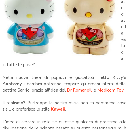
at
e
di
av
erl
a
vis
ta
gi
à
in tutte le pose?
Nella nuova linea di pupazzi e giocattoli
Hello Kitty’s
Anatomy
i bambini potranno scoprire gli organi interni della
gattina Sanrio,
grazie all'idea del
Dr Romanelli
e
Medicom Toy
.
Il realismo? Purtroppo la nostra micia non sa nemmeno cosa
sia… e preferisce lo stile
Kawaii
.
L'idea di cercare in rete se ci fosse qualcosa di prossimo alla
divulgazione delle scienze basato su questo personaggio mi è