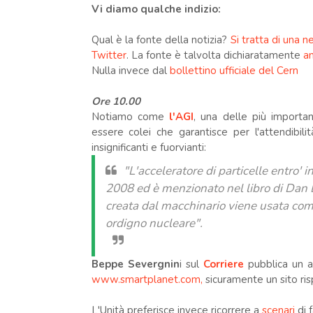
Vi diamo qualche indizio:
Qual è la fonte della notizia?
Si tratta di una 
Twitter
. La fonte è talvolta dichiaratamente
a
Nulla invece dal
bollettino ufficiale del Cern
Ore 10.00
Notiamo come
l'AGI
, una delle più importan
essere colei che garantisce per l'attendibilit
insignificanti e fuorvianti:
"L'acceleratore di particelle entro' 
2008 ed è menzionato nel libro di Dan B
creata dal macchinario viene usata com
ordigno nucleare".
Beppe Severgnin
i sul
Corriere
pubblica un ar
www.smartplanet.com,
sicuramente un sito risp
L'Unità preferisce invece ricorrere a
scenari
di f