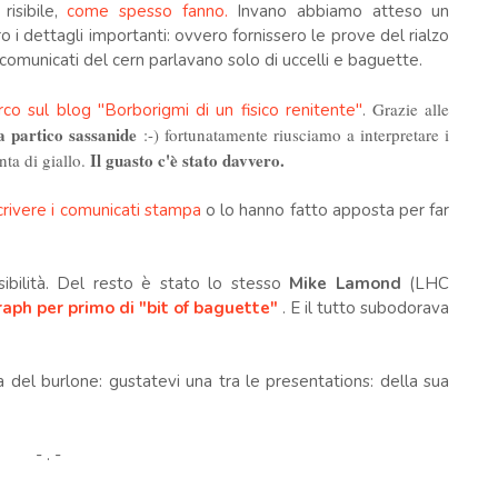
risibile,
come spesso fanno.
Invano abbiamo atteso un
o i dettagli importanti: ovvero fornissero le prove del rialzo
i comunicati del cern parlavano solo di uccelli e baguette.
Grazie alle
co sul blog "Borborigmi di un fisico renitente"
.
a partico sassanide
:-) fortunatamente riusciamo a interpretare i
Il guasto c'è stato davvero.
nta di giallo.
rivere i comunicati stampa
o lo hanno fatto apposta per far
ibilità. Del resto è stato lo stesso
Mike Lamond
(LHC
raph per primo di "bit of baguette"
. E il tutto subodorava
 del burlone: gustatevi una tra le presentations: della sua
- . -