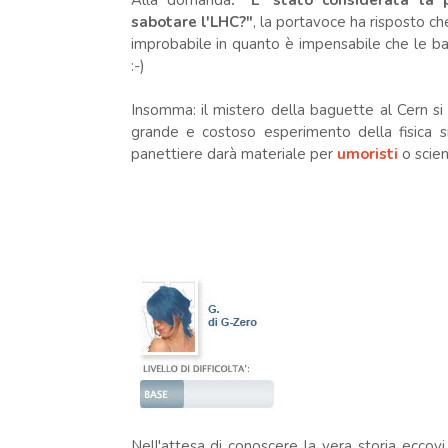
Alla domanda
: "E' stato considerata la
sabotare l'LHC?
"
, la portavoce ha risposto ch
improbabile in quanto è impensabile che le ba
:-)
Insomma: il mistero della baguette al Cern si in
grande e costoso esperimento della fisica si
panettiere darà materiale per
umoristi
o scien
Nell'attesa di conoscere la vera storia eccov