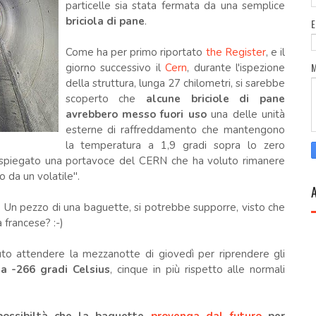
particelle sia stata fermata da una semplice
briciola di pane
.
Come ha per primo riportato
the Register
, e il
giorno successivo il
Cern
, durante l'ispezione
della struttura, lunga 27 chilometri, si sarebbe
scoperto che
alcune briciole di pane
avrebbero messo fuori uso
una delle unità
esterne di raffreddamento che mantengono
la temperatura a 1,9 gradi sopra lo zero
ha spiegato una portavoce del CERN che ha voluto rimanere
 da un volatile".
 Un pezzo di una baguette, si potrebbe supporre, visto che
 francese? :-)
ovuto attendere la mezzanotte di giovedì per riprendere gli
a -266 gradi Celsius
, cinque in più rispetto alle normali