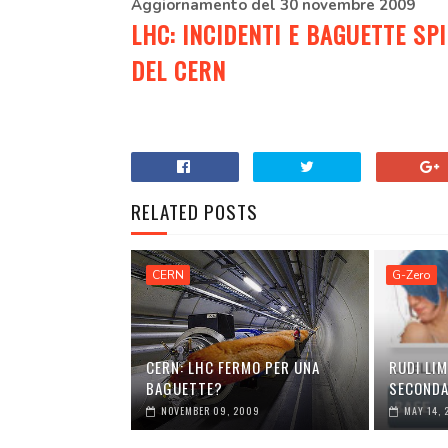
Aggiornamento del 30 novembre 2009
LHC: INCIDENTI E BAGUETTE SP
DEL CERN
:
RELATED POSTS
CERN
G-Zero
CERN: LHC FERMO PER UNA
RUDI LIM
BAGUETTE?
SECOND
NOVEMBER 09, 2009
MAY 14,