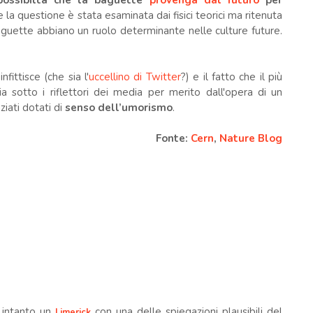
 possibiltà che la baguette
provenga dal futuro
per
e la questione è stata esaminata dai fisici teorici ma ritenuta
guette abbiano un ruolo determinante nelle culture future.
fittisce (che sia l'
uccellino di Twitter
?) e il fatto che il più
a sotto i riflettori dei media per merito dall'opera di un
ziati dotati di
senso dell’umorismo
.
Fonte:
Cern
,
Nature Blog
i intanto un
con una delle spiegazioni plausibili del
Limerick