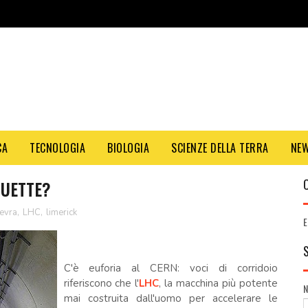
CA
TECNOLOGIA
BIOLOGIA
SCIENZE DELLA TERRA
NE
GUETTE?
evra
,
LHC
,
limerick
E
C'è euforia al CERN: voci di corridoio
riferiscono che l'
LHC
, la macchina più potente
mai costruita dall'uomo per accelerare le