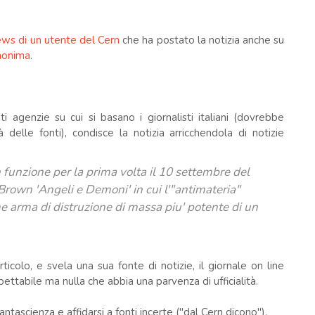
news di un utente del Cern
che ha postato la notizia anche su
nonima
.
ti agenzie su cui si basano i giornalisti italiani (dovrebbe
à delle fonti), condisce la notizia arricchendola di notizie
in funzione per la prima volta il 10 settembre del
rown 'Angeli e Demoni' in cui l'"antimateria"
e arma di distruzione di massa piu' potente di un
ticolo, e svela una sua fonte di notizie, il giornale on line
ettabile ma nulla che abbia una parvenza di ufficialità.
antascienza e affidarsi a fonti incerte ("dal Cern dicono").