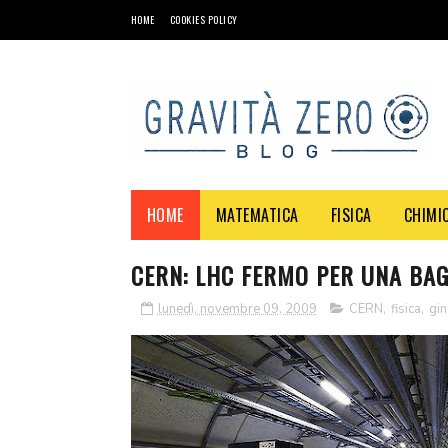
HOME
COOKIES POLICY
HOME
MATEMATICA
FISICA
CHIMI
CERN: LHC FERMO PER UNA BA
lunedì, novembre 09, 2009
CERN
,
fisica
,
gin