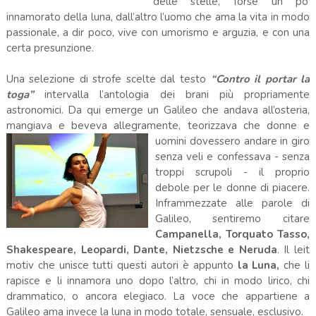
delle stelle, forse un po’
innamorato della luna, dall’altro l’uomo che ama la vita in modo
passionale, a dir poco, vive con umorismo e arguzia, e con una
certa presunzione.
Una selezione di strofe scelte dal testo
“Contro il portar la
toga”
intervalla l’antologia dei brani più propriamente
astronomici. Da qui emerge un Galileo che andava all’osteria,
mangiava e beveva allegramente, teorizzava che donne e
uomini
dovessero andare in giro
senza veli e confessava - senza
troppi scrupoli - il proprio
debole per le donne di piacere.
Inframmezzate alle parole di
Galileo, sentiremo citare
Campanella, Torquato Tasso,
Shakespeare, Leopardi, Dante, Nietzsche e Neruda
. Il leit
motiv che unisce tutti questi autori è appunto
la Luna,
che li
rapisce e li innamora uno dopo l’altro, chi in modo lirico, chi
drammatico, o ancora elegiaco. La voce che appartiene a
Galileo ama invece la luna in modo totale, sensuale, esclusivo.