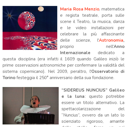
Maria Rosa Menzio
, matematica
e regista teatrale, porta sulle
scene il Teatro, la musica, danza
e le video installazioni per
celebrare la più affascinante
delle scienze, l'
Astronomia
,
proprio nell'
Anno
Internazionale
dedicato a
questa disciplina (era infatti il 1609 quando Galileo iniziò le
prime osservazioni astronomiche per confermare la validità del
sistema copernicano). Nel 2009, peraltro, l'
Osservatorio di
Torino
festeggia il 250° anniversario della sua fondazione.
“SIDEREUS NUNCIUS”
Galileo
e la luna
: questo potrebbe
essere un titolo alternativo. La
spettacolarizzazione del
“Nuncius”, ovvero da un lato lo
scienziato rigoroso, amante