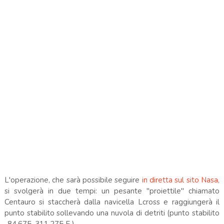
L'operazione, che sarà possibile seguire
in diretta sul sito Nasa,
si svolgerà in due tempi: un pesante "proiettile" chiamato
Centauro si staccherà dalla navicella Lcross e raggiungerà il
punto stabilito sollevando una nuvola di detriti (punto stabilito
-84.675, 311.275 E )