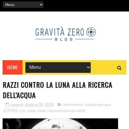
HOME
RAZZI CONTRO LA LUNA ALLA RICERCA
DELL'ACQUA
venerdì, ottobre 09, 2009
astronomia
,
claudio pasqua
,
LCROSS
,
lro
,
Luna
,
lunar reconnaissance orbiter