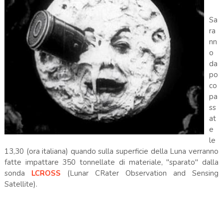
Sa
ra
nn
o
da
po
co
pa
ss
at
e
le
13,30 (ora italiana) quando sulla superficie della Luna verranno
fatte impattare 350 tonnellate di materiale, "sparato" dalla
sonda
LCROSS
(
Lunar CRater Observation and Sensing
Satellite).