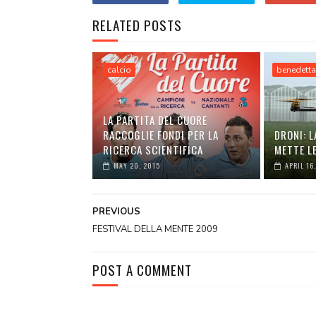
RELATED POSTS
calcio
benedetta
LA PARTITA DEL CUORE
RACCOGLIE FONDI PER LA
DRONI: L
RICERCA SCIENTIFICA
METTE LE
MAY 20, 2015
APRIL 16
PREVIOUS
FESTIVAL DELLA MENTE 2009
POST A COMMENT