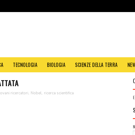
CA
TECNOLOGIA
BIOLOGIA
SCIENZE DELLA TERRA
NE
ATTATA
ovani ricercatori
,
Nobel
,
ricerca scientifica
E