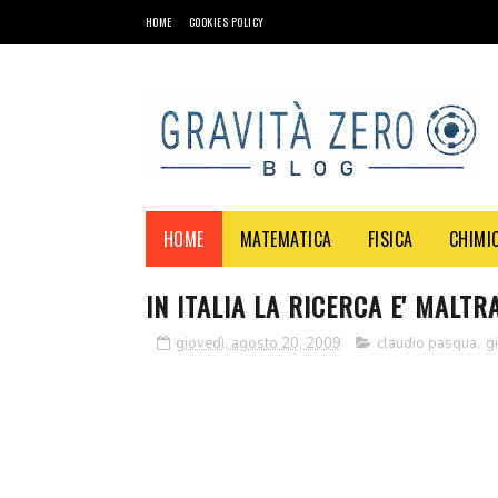
HOME
COOKIES POLICY
HOME
MATEMATICA
FISICA
CHIMI
IN ITALIA LA RICERCA E' MALTR
giovedì, agosto 20, 2009
claudio pasqua
,
gi