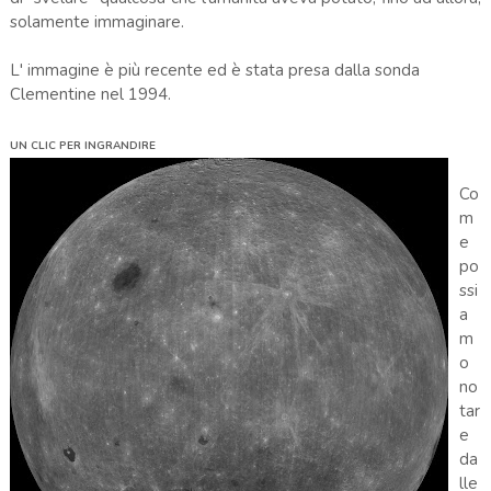
solamente immaginare.
L' immagine è più recente ed è stata presa dalla sonda
Clementine nel 1994.
UN CLIC PER INGRANDIRE
Co
m
e
po
ssi
a
m
o
no
tar
e
da
lle