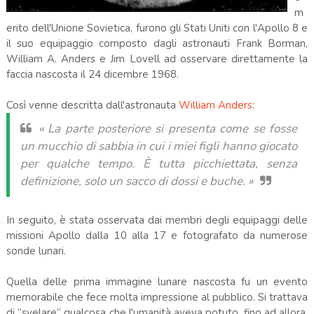
m
erito dell'Unione Sovietica, furono gli Stati Uniti con l'Apollo 8 e
il suo equipaggio composto dagli astronauti Frank Borman,
William A. Anders e Jim Lovell ad osservare direttamente la
faccia nascosta il 24 dicembre 1968.
Così venne descritta dall'astronauta
William Anders
:
« La parte posteriore si presenta come se fosse
un mucchio di sabbia in cui i miei figli hanno giocato
per qualche tempo. È tutta picchiettata, senza
definizione, solo un sacco di dossi e buche. »
In seguito, è stata osservata dai membri degli equipaggi delle
missioni Apollo dalla 10 alla 17 e fotografato da numerose
sonde lunari.
Quella delle prima immagine lunare nascosta fu un evento
memorabile che fece molta impressione al pubblico. Si trattava
di “svelare” qualcosa che l'umanità aveva potuto, fino ad allora,