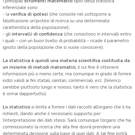
I principali
strumenti matematici
tipici della statistica
inferenziale sono:
- la
verifica di ipotesi
(che consiste nel sottoporre a
falsificazione un’ipotesi di ricerca su una determinata
caratteristica della popolazione);
- gli
intervalli di confidenza
(che consistono in intervalli entro
i quali – con un buon livello di probabilità – ricade il parametro
ignoto della popolazione che si vuole conoscere).
La statistica è quindi una materia scientifica costituita da
un insieme di metodi matematici
, il cui fine è ottenere
informazioni più o meno certe, ma comunque in grado di fornire
indizi validi ai fini statali, sanitari, commerciali, ecc. (l’elenco
sarebbe piuttosto lungo e noioso, tanto è vero che la statistica
è ormai dappertutto).
Lo statistico
si limita a fornire i dati raccolti all’organo che li ha
richiesti, dando anche il necessario supporto per
l’interpretazione dei dati stessi. Sarà comunque l’organo che ha
commissionato la ricerca che alla fine dovrà prendere una
determinata decisione sulla base di quei dati. A tal fine potrà