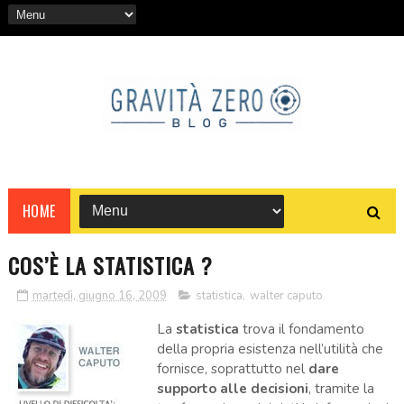
HOME
COS’È LA STATISTICA ?
martedì, giugno 16, 2009
statistica
,
walter caputo
La
statistica
trova il fondamento
della propria esistenza nell’utilità che
fornisce, soprattutto nel
dare
supporto alle decisioni
, tramite la