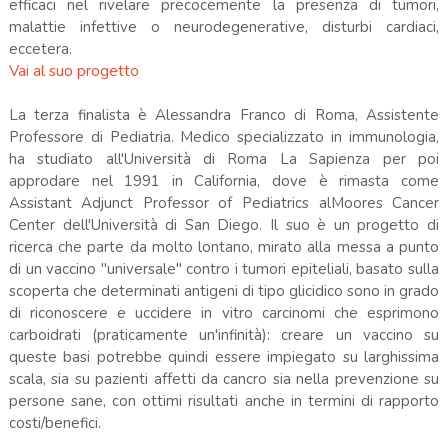
efficaci nel rivelare precocemente la presenza di tumori,
malattie infettive o neurodegenerative, disturbi cardiaci,
eccetera.
Vai al suo progetto
La terza finalista è Alessandra Franco di Roma, Assistente
Professore di Pediatria. Medico specializzato in immunologia,
ha studiato all'Università di Roma La Sapienza per poi
approdare nel 1991 in California, dove è rimasta come
Assistant Adjunct Professor of Pediatrics alMoores Cancer
Center dell'Università di San Diego. Il suo è un progetto di
ricerca che parte da molto lontano, mirato alla messa a punto
di un vaccino "universale" contro i tumori epiteliali, basato sulla
scoperta che determinati antigeni di tipo glicidico sono in grado
di riconoscere e uccidere in vitro carcinomi che esprimono
carboidrati (praticamente un'infinità): creare un vaccino su
queste basi potrebbe quindi essere impiegato su larghissima
scala, sia su pazienti affetti da cancro sia nella prevenzione su
persone sane, con ottimi risultati anche in termini di rapporto
costi/benefici.