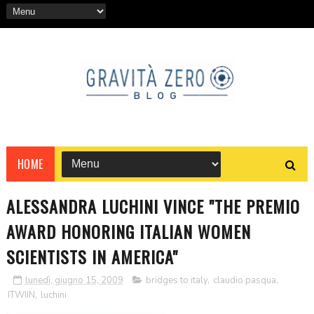
HOME
ALESSANDRA LUCHINI VINCE "THE PREMIO
AWARD HONORING ITALIAN WOMEN
SCIENTISTS IN AMERICA"
lunedì, giugno 15, 2009
bridges to italy
,
claudio pasqua
,
ITWIIN
,
luchini