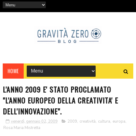
HOME
L'ANNO 2009 E' STATO PROCLAMATO
"L'ANNO EUROPEO DELLA CREATIVITA' E
DELL'INNOVAZIONE".
venerdì, gennaio 02, 2009
2009
,
creatività
,
cultura
,
europa
,
Rosa Maria Mistretta