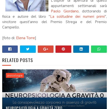
L'ospite di apertura di questi
appuntamenti settimanali sarà
Paolo Giordano
, dottorando di
fisica e autore del libro "
La solitudine dei numeri primi
",
vincitore quest'anno del Premio Strega e del Premio
Campiello.
[foto di:
Elena Torre
]
RELATED POSTS
psicologia
NEUROPSICOLOGIA A GRAVITÀ ZERO