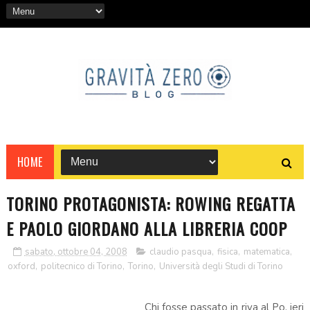
HOME
TORINO PROTAGONISTA: ROWING REGATTA
E PAOLO GIORDANO ALLA LIBRERIA COOP
sabato, ottobre 04, 2008
claudio pasqua
,
fisica
,
matematica
,
oxford
,
politecnico di Torino
,
Torino
,
Università degli Studi di Torino
Chi fosse passato in riva al Po, ieri