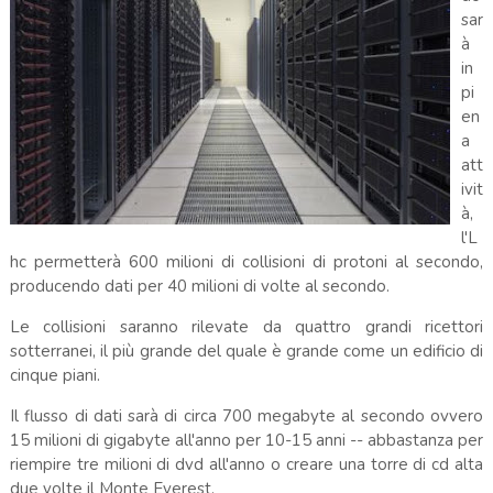
sar
à
in
pi
en
a
att
ivit
à,
l'L
hc permetterà 600 milioni di collisioni di protoni al secondo,
producendo dati per 40 milioni di volte al secondo.
Le collisioni saranno rilevate da quattro grandi ricettori
sotterranei, il più grande del quale è grande come un edificio di
cinque piani.
Il flusso di dati sarà di circa 700 megabyte al secondo ovvero
15 milioni di gigabyte all'anno per 10-15 anni -- abbastanza per
riempire tre milioni di dvd all'anno o creare una torre di cd alta
due volte il Monte Everest.