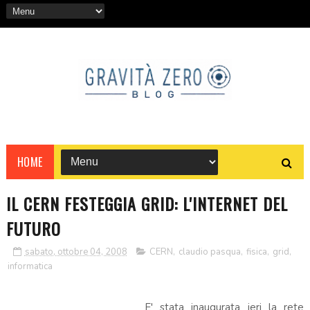
HOME
IL CERN FESTEGGIA GRID: L'INTERNET DEL
FUTURO
sabato, ottobre 04, 2008
CERN
,
claudio pasqua
,
fisica
,
grid
,
informatica
E' stata inaugurata ieri la rete