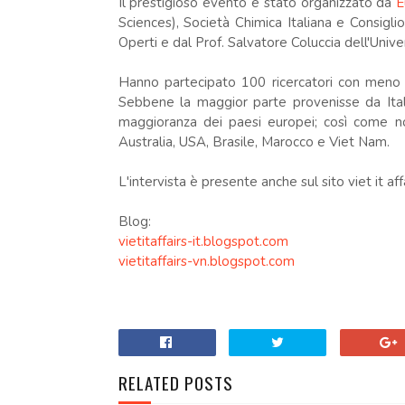
Il prestigioso evento è stato organizzato da
E
Sciences), Società Chimica Italiana e Consigli
Operti e dal Prof. Salvatore Coluccia dell'Univer
Hanno partecipato 100 ricercatori con meno d
Sebbene la maggior parte provenisse da Ita
maggioranza dei paesi europei; così come n
Australia, USA, Brasile, Marocco e Viet Nam.
L'intervista è presente anche sul sito viet it aff
Blog:
vietitaffairs-it.blogspot.com
vietitaffairs-vn.blogspot.com
.
RELATED POSTS