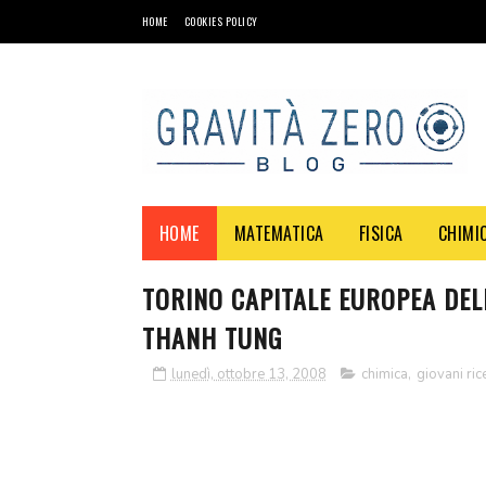
HOME
COOKIES POLICY
HOME
MATEMATICA
FISICA
CHIMI
TORINO CAPITALE EUROPEA DEL
THANH TUNG
lunedì, ottobre 13, 2008
chimica
,
giovani ric