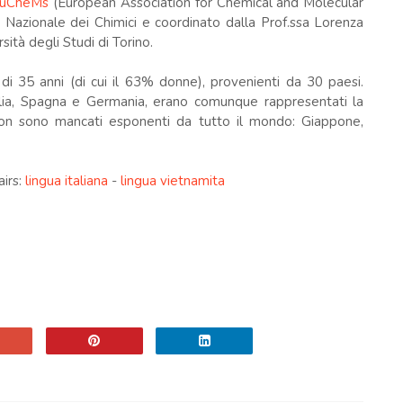
uCheMs
(European Association for Chemical and Molecular
o Nazionale dei Chimici e coordinato dalla Prof.ssa Lorenza
sità degli Studi di Torino.
i 35 anni (di cui il 63% donne), provenienti da 30 paesi.
lia, Spagna e Germania, erano comunque rappresentati la
on sono mancati esponenti da tutto il mondo: Giappone,
airs:
lingua italiana
-
lingua vietnamita