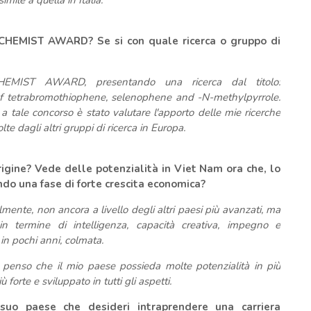
mile a quella in Italia.
CHEMIST AWARD? Se si con quale ricerca o gruppo di
EMIST AWARD, presentando una ricerca dal titolo:
 of tetrabromothiophene, selenophene and -N-methylpyrrole.
 a tale concorso è stato valutare l'apporto delle mie ricerche
te dagli altri gruppi di ricerca in Europa.
rigine? Vede delle potenzialità in Viet Nam ora che, lo
ndo una fase di forte crescita economica?
almente, non ancora a livello degli altri paesi più avanzati, ma
 in termine di intelligenza, capacità creativa, impegno e
in pochi anni, colmata.
 penso che il mio paese possieda molte potenzialità in più
forte e sviluppato in tutti gli aspetti.
suo paese che desideri intraprendere una carriera