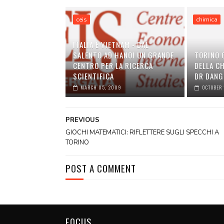
ceis
chimica
ITALIA E VIETNAM - DAL
SALENTO AD HANOI UN GRANDE
TORINO 
CENTRO PER LA RICERCA
DELLA CH
SCIENTIFICA
DR DANG
MARCH 05, 2009
OCTOBER 
PREVIOUS
GIOCHI MATEMATICI: RIFLETTERE SUGLI SPECCHI A
TORINO
POST A COMMENT
FOCUS