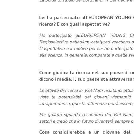
La borsa di studio dei dottorandi in Germania è si
Lei ha partecipato all'EUROPEAN YOUNG 
ricerca? E con quali aspettative?
Ho partecipato all‘EUROPEAN YOUNG CH
Regioselective palladium-catalyzed reactions
L'aspettativa e il motivo per cui ho partecipato
alla scienza, in generale, comparate a quelle svol
Come giudica la ricerca nel suo paese di o
dicono i media, il suo paese sta attraversa
Le attività di ricerca in Viet Nam risultano, attu
viste le potenzialità dei giovani vietnamiti
intraprendenza, questa differenza potrà essere, 
Per quanto riguarda l'economia del Viet Nam,
settori e credo che in futuro diventerà sempre più 
Cosa consiglierebbe a un giovane del 