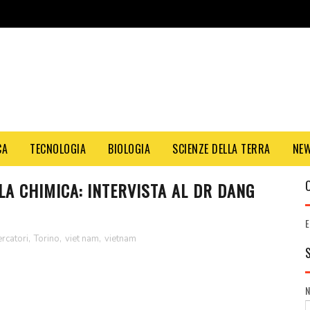
CA
TECNOLOGIA
BIOLOGIA
SCIENZE DELLA TERRA
NE
LA CHIMICA: INTERVISTA AL DR DANG
E
ercatori
,
Torino
,
viet nam
,
vietnam