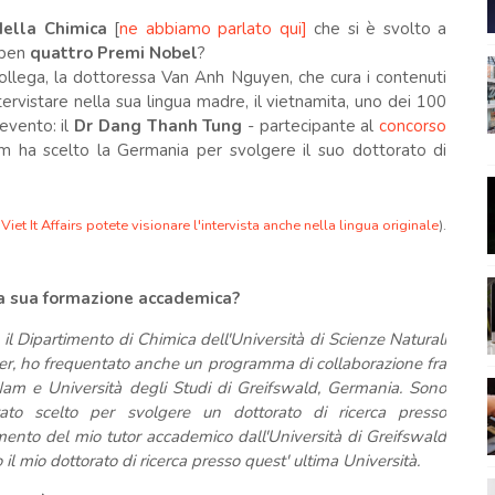
della Chimica
[
ne abbiamo parlato qui]
che si è svolto a
 ben
quattro Premi Nobel
?
collega, la dottoressa Van Anh Nguyen, che cura i contenuti
rvistare nella sua lingua madre, il vietnamita, uno dei 100
'evento: il
Dr Dang Thanh Tung
- partecipante al
concorso
 ha scelto la Germania per svolgere il suo dottorato di
o
Viet It Affairs potete visionare l'intervista anche nella lingua originale
).
a sua formazione accademica?
il Dipartimento di Chimica dell'Università di Scienze Naturali
ter, ho frequentato anche un programma di collaborazione fra
 Nam e Università degli Studi di Greifswald, Germania. Sono
ato scelto per svolgere un dottorato di ricerca presso
imento del mio tutor accademico dall'Università di Greifswald
il mio dottorato di ricerca presso quest' ultima Università.