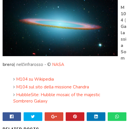
M
10
4
(
Ga
la
ssi
a
So
m
brero
) nell'infrarosso -
©
NASA
M104 su Wikipedia
M104 sul sito della missione Chandra
HubbleSite: Hubble mosaic of the majestic
Sombrero Galaxy