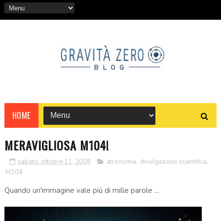
HOME
MERAVIGLIOSA M104!
sabato, ottobre 11, 2008
atronomia
,
divulgazione scientifica
,
M104
Quando un'immagine vale più di mille parole ...