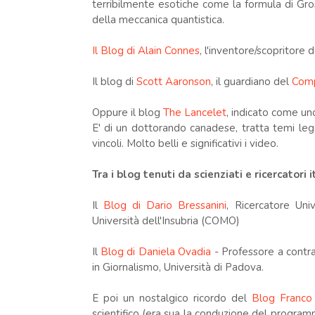
terribilmente esotiche come la formula di Gro
della meccanica quantistica.
Il Blog di Alain Connes
, l'inventore/scopritor
Il blog di
Scott Aaronson
, il guardiano del
Comp
Oppure il blog
The Lancelet
, indicato come uno
E' di un dottorando canadese, tratta temi lega
vincoli. Molto belli e significativi i video.
Tra i blog tenuti da scienziati e ricercatori 
Il
Blog di Dario Bressanini
, Ricercatore Uni
Università dell'Insubria (COMO)
Il
Blog di Daniela Ovadia
- Professore a contra
in Giornalismo, Università di Padova.
E poi un nostalgico ricordo del
Blog Franco 
scientifico (era sua la conduzione del progr