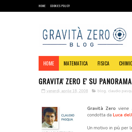
HOME
COOKIES POLICY
HOME
MATEMATICA
FISICA
CHIMI
GRAVITA' ZERO E' SU PANORAMA
venerdì, aprile 18, 2008
blog
,
claudio pasq
.
Gravità Zero
viene
condotta da
Luca del
Un motivo in più per l