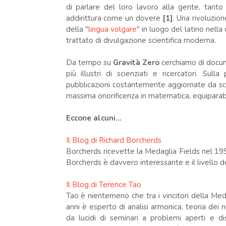
di parlare del loro lavoro alla gente, tanto
addirittura come un dovere
[1]
. Una rivoluzio
della "
lingua volgare
" in luogo del latino nell
trattato di divulgazione scientifica moderna.
Da tempo su
Gravità Zero
cerchiamo di docum
più illustri di scienziati e ricercatori. Su
pubblicazioni costantemente aggiornate da sc
massima onorificenza in matematica, equiparab
Eccone alcuni...
Il Blog di Richard Borcherds
Borcherds ricevette la Medaglia Fields nel 1998
Borcherds è davvero interessante e il livello d
Il Blog di Terence Tao
Tao è nientemeno che tra i vincitori della Med
anni è esperto di analisi armonica, teoria dei 
da lucidi di seminari a problemi aperti e di