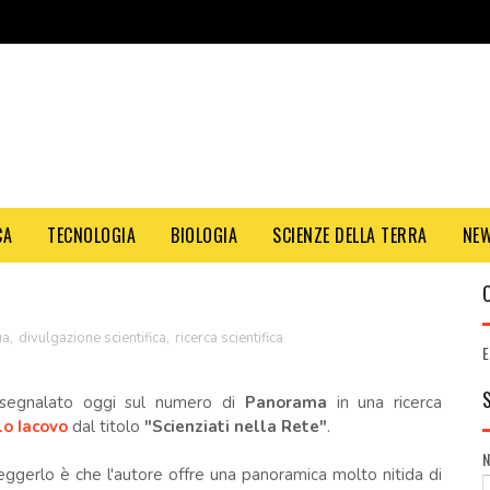
CA
TECNOLOGIA
BIOLOGIA
SCIENZE DELLA TERRA
NE
ua
,
divulgazione scientifica
,
ricerca scientifica
E
 segnalato oggi sul numero di
Panorama
in una ricerca
lo Iacovo
dal titolo
"Scienziati nella Rete"
.
eggerlo è che l'autore offre una panoramica molto nitida di