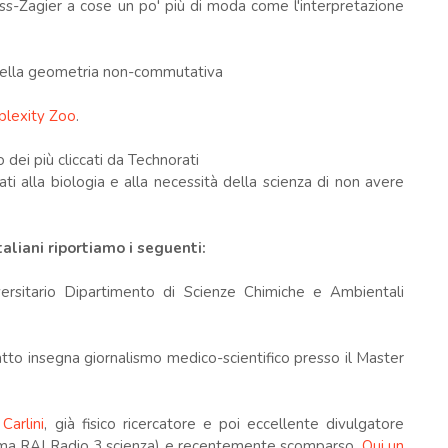
ss-Zagier a cose un po' più di moda come l'interpretazione
e della geometria non-commutativa
lexity Zoo
.
 dei più cliccati da Technorati
ti alla biologia e alla necessità della scienza di non avere
italiani riportiamo i seguenti:
versitario Dipartimento di Scienze Chimiche e Ambientali
tto insegna giornalismo medico-scientifico presso il Master
Carlini
, già fisico ricercatore e poi eccellente divulgatore
amma RAI Radio 3 scienza) e recentemente scomparso.
Qui un