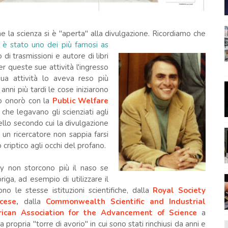
che la scienza si è "aperta" alla divulgazione. Ricordiamo che
: è stato uno dei più famosi as
 di trasmissioni e autore di libri
per queste sue attività l'ingresso
ua attività lo aveva reso più
 anni più tardi le cose iniziarono
o onorò con la
Public W
elfare
che legavano gli scienziati agli
ello secondo cui la divulgazione
un ricercatore non sappia farsi
 criptico agli occhi del profano.
y non storcono più il naso se
riga, ad esempio di utilizzare il
no le stesse istituzioni scientifiche, dalla
Royal Society
cese
,
dalla
Commonwealth Scientific and Industrial
ican Association for the Advancement of Science
a
la propria "torre di avorio" in cui sono stati rinchiusi da anni e