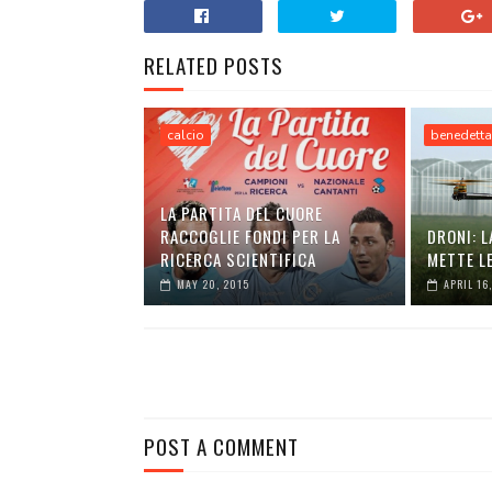
RELATED POSTS
calcio
benedetta
LA PARTITA DEL CUORE
RACCOGLIE FONDI PER LA
DRONI: L
RICERCA SCIENTIFICA
METTE LE
MAY 20, 2015
APRIL 16
POST A COMMENT