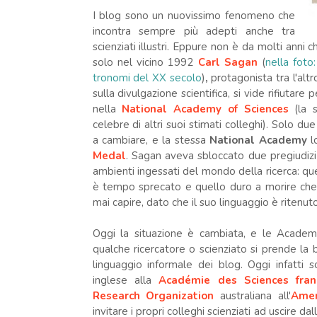
I blog sono un nuovissimo fenomeno che
incontra sempre più adepti anche tra
scienziati illustri. Eppure non è da molti anni 
solo nel vicino 1992
Carl Sagan
(
nella foto
tronomi del XX secolo
)
,
protagonista tra l'altro
sulla divulgazione scientifica, si vide rifiutare 
nella
National Academy of Scien
ces
(la s
celebre di altri suoi stimati colleghi). Solo due
a cambiare, e la stessa
National Academy
l
Medal
. Sagan aveva sbloccato due pregiudizi 
ambienti ingessati del mondo della ricerca: qu
è tempo sprecato e quello duro a morire che 
mai capire, dato che il suo linguaggio è ritenuto
Oggi la situazione è cambiata, e le Academ
qualche ricercatore o scienziato si prende la b
linguaggio informale dei blog. Oggi infatti so
inglese alla
Académie des Sciences fran
Research Organization
australiana all'
Amer
invitare i propri colleghi scienziati ad uscire dal