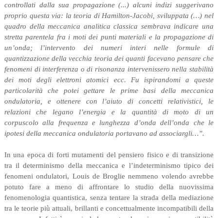
controllati dalla sua propagazione (...) alcuni indizi suggerivano
proprio questa via: la teoria di Hamilton-Jacobi, sviluppata (…) nel
quadro della meccanica analitica classica sembrava indicare una
stretta parentela fra i moti dei punti materiali e la propagazione di
un’onda; l’intervento dei numeri interi nelle formule di
quantizzazione della vecchia teoria dei quanti facevano pensare che
fenomeni di interferenza o di risonanza intervenissero nella stabilità
dei moti degli elettroni atomici ecc. Fu ispirandomi a queste
particolarità che potei gettare le prime basi della meccanica
ondulatoria, e ottenere con l’aiuto di concetti relativistici, le
relazioni che legano l’energia e la quantità di moto di un
corpuscolo alla frequenza e lunghezza d’onda dell’onda che le
ipotesi della meccanica ondulatoria portavano ad associargli…”.
In una epoca di forti mutamenti del pensiero fisico e di transizione
tra il determinismo della meccanica e l’indeterminismo tipico dei
fenomeni ondulatori, Louis de Broglie nemmeno volendo avrebbe
potuto fare a meno di affrontare lo studio della nuovissima
fenomenologia quantistica, senza tentare la strada della mediazione
tra le teorie più attuali, brillanti e concettualmente incompatibili della