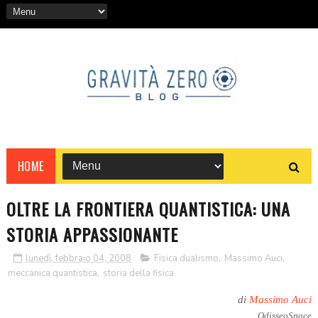
HOME
OLTRE LA FRONTIERA QUANTISTICA: UNA
STORIA APPASSIONANTE
lunedì, febbraio 04, 2008
Fisica dualismo
,
Massimo Auci
,
meccanica quantistica
,
storia della fisica
di
Massimo Auci
OdisseoSpace