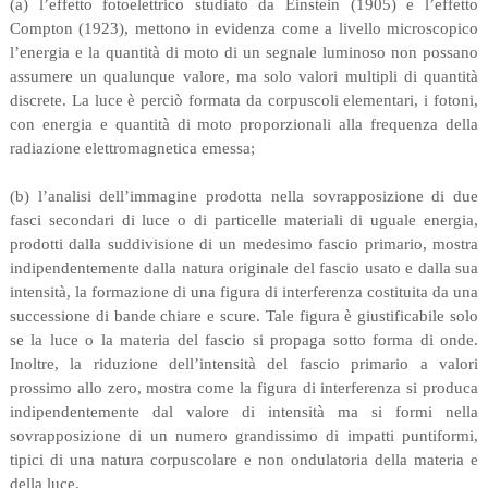
(a) l’effetto fotoelettrico studiato da Einstein (1905) e l’effetto
Compton (1923), mettono in evidenza come a livello microscopico
l’energia e la quantità di moto di un segnale luminoso non possano
assumere un qualunque valore, ma solo valori multipli di quantità
discrete. La luce è perciò formata da corpuscoli elementari, i fotoni,
con energia e quantità di moto proporzionali alla frequenza della
radiazione elettromagnetica emessa;
(b) l’analisi dell’immagine prodotta nella sovrapposizione di due
fasci secondari di luce o di particelle materiali di uguale energia,
prodotti dalla suddivisione di un medesimo fascio primario, mostra
indipendentemente dalla natura originale del fascio usato e dalla sua
intensità, la formazione di una figura di interferenza costituita da una
successione di bande chiare e scure. Tale figura è giustificabile solo
se la luce o la materia del fascio si propaga sotto forma di onde.
Inoltre, la riduzione dell’intensità del fascio primario a valori
prossimo allo zero, mostra come la figura di interferenza si produca
indipendentemente dal valore di intensità ma si formi nella
sovrapposizione di un numero grandissimo di impatti puntiformi,
tipici di una natura corpuscolare e non ondulatoria della materia e
della luce.