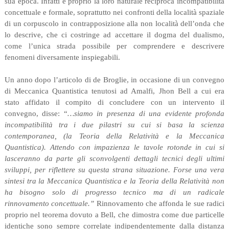
sua epoca. Infatti è proprio la loro naturale reciproca incompatibilità
concettuale e formale, soprattutto nei confronti della località spaziale
di un corpuscolo in contrapposizione alla non località dell’onda che
lo descrive, che ci costringe ad accettare il dogma del dualismo,
come l’unica strada possibile per comprendere e descrivere
fenomeni diversamente inspiegabili.
Un anno dopo l’articolo di de Broglie, in occasione di un convegno
di Meccanica Quantistica tenutosi ad Amalfi, Jhon Bell a cui era
stato affidato il compito di concludere con un intervento il
convegno, disse: “
…siamo in presenza di una evidente profonda
incompatibilità tra i due pilastri su cui si basa la scienza
contemporanea, (la Teoria della Relatività e la Meccanica
Quantistica). Attendo con impazienza le tavole rotonde in cui si
lasceranno da parte gli sconvolgenti dettagli tecnici degli ultimi
sviluppi, per riflettere su questa strana situazione. Forse una vera
sintesi tra la Meccanica Quantistica e la Teoria della Relatività non
ha bisogno solo di progresso tecnico ma di un radicale
rinnovamento concettuale.”
Rinnovamento che affonda le sue radici
proprio nel teorema dovuto a Bell, che dimostra come due particelle
identiche sono sempre correlate indipendentemente dalla distanza