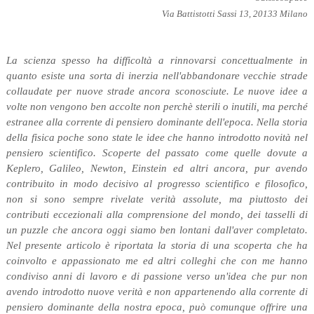
Via Battistotti Sassi 13, 20133 Milano
La scienza spesso ha difficoltà a rinnovarsi concettualmente in
quanto esiste una sorta di inerzia nell'abbandonare vecchie strade
collaudate per nuove strade ancora sconosciute. Le nuove idee a
volte non vengono ben accolte non perchè sterili o inutili, ma perché
estranee alla corrente di pensiero dominante dell'epoca. Nella storia
della fisica poche sono state le idee che hanno introdotto novità nel
pensiero scientifico. Scoperte del passato come quelle dovute a
Keplero, Galileo, Newton, Einstein ed altri ancora, pur avendo
contribuito in modo decisivo al progresso scientifico e filosofico,
non si sono sempre rivelate verità assolute, ma piuttosto dei
contributi eccezionali alla comprensione del mondo, dei tasselli di
un puzzle che ancora oggi siamo ben lontani dall'aver completato.
Nel presente articolo è riportata la storia di una scoperta che ha
coinvolto e appassionato me ed altri colleghi che con me hanno
condiviso anni di lavoro e di passione verso un'idea che pur non
avendo introdotto nuove verità e non appartenendo alla corrente di
pensiero dominante della nostra epoca, può comunque offrire una