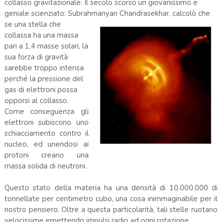
collasso gravitazionale. Il secolo scorso un giovanissimo e
geniale scienziato: Subrahmanyan Chandrasekhar, calcolò che
se una stel
la che
collassa ha una massa
pari a 1,4 masse solari, la
sua forza di gravità
sarebbe troppo intensa
perché la pressione del
gas di elettroni possa
opporsi al collasso.
Come conseguenza gli
elettroni subiscono uno
schiacciamento contro il
nucleo, ed unendosi ai
protoni creano una
massa solida di neutroni.
Questo stato della materia ha una densità di 10.000.000 di
tonnellate per centimetro cubo, una cosa inimmaginabile per il
nostro pensiero. Oltre a questa particolarità, tali stelle ruotano
velocissime emettendo impulsi radio ad ogni rotazione.