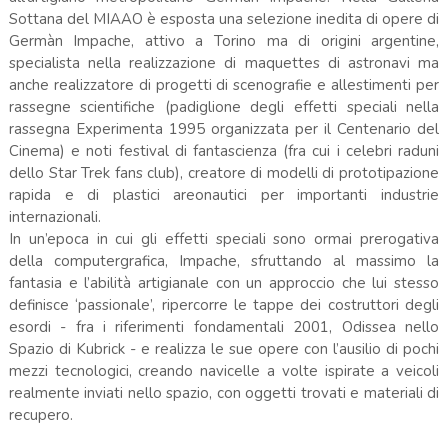
Sottana del MIAAO è esposta una selezione inedita di opere di
Germàn Impache, attivo a Torino ma di origini argentine,
specialista nella realizzazione di maquettes di astronavi ma
anche realizzatore di progetti di scenografie e allestimenti per
rassegne scientifiche (padiglione degli effetti speciali nella
rassegna Experimenta 1995 organizzata per il Centenario del
Cinema) e noti festival di fantascienza (fra cui i celebri raduni
dello Star Trek fans club), creatore di modelli di prototipazione
rapida e di plastici areonautici per importanti industrie
internazionali.
In un’epoca in cui gli effetti speciali sono ormai prerogativa
della computergrafica, Impache, sfruttando al massimo la
fantasia e l’abilità artigianale con un approccio che lui stesso
definisce ‘passionale’, ripercorre le tappe dei costruttori degli
esordi - fra i riferimenti fondamentali 2001, Odissea nello
Spazio di Kubrick - e realizza le sue opere con l’ausilio di pochi
mezzi tecnologici, creando navicelle a volte ispirate a veicoli
realmente inviati nello spazio, con oggetti trovati e materiali di
recupero.