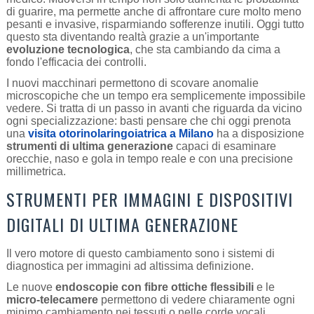
di guarire, ma permette anche di affrontare cure molto meno
pesanti e invasive, risparmiando sofferenze inutili. Oggi tutto
questo sta diventando realtà grazie a un'importante
evoluzione tecnologica
, che sta cambiando da cima a
fondo l'efficacia dei controlli.
I nuovi macchinari permettono di scovare anomalie
microscopiche che un tempo era semplicemente impossibile
vedere. Si tratta di un passo in avanti che riguarda da vicino
ogni specializzazione: basti pensare che chi oggi prenota
una
visita otorinolaringoiatrica a Milano
ha a disposizione
strumenti di ultima generazione
capaci di esaminare
orecchie, naso e gola in tempo reale e con una precisione
millimetrica.
STRUMENTI PER IMMAGINI E DISPOSITIVI
DIGITALI DI ULTIMA GENERAZIONE
Il vero motore di questo cambiamento sono i sistemi di
diagnostica per immagini ad altissima definizione.
Le nuove
endoscopie con fibre ottiche flessibili
e le
micro-telecamere
permettono di vedere chiaramente ogni
minimo cambiamento nei tessuti o nelle corde vocali,