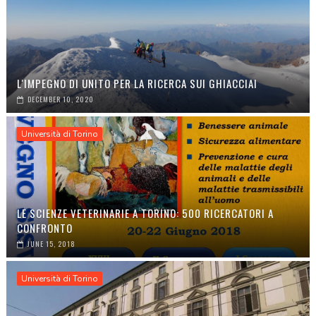
L'IMPEGNO DI UNITO PER LA RICERCA SUI GHIACCIAI
DECEMBER 10, 2020
Università di Torino
LE SCIENZE VETERINARIE A TORINO: 500 RICERCATORI A
CONFRONTO
JUNE 15, 2018
Università di Torino