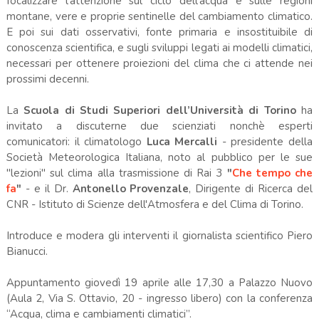
focalizzare l'attenzione sul ciclo dell'acqua e sulle regioni
montane, vere e proprie sentinelle del cambiamento climatico.
E poi sui dati osservativi, fonte primaria e insostituibile di
conoscenza scientifica, e sugli sviluppi legati ai modelli climatici,
necessari per ottenere proiezioni del clima che ci attende nei
prossimi decenni.
La
Scuola di Studi Superiori dell’Università di Torino
ha
invitato a discuterne due scienziati nonchè esperti
comunicatori: il climatologo
Luca Mercalli
- presidente della
Società Meteorologica Italiana, noto al pubblico per le sue
"lezioni" sul clima alla trasmissione di Rai 3
"
Che tempo che
fa
"
- e il Dr.
Antonello Provenzale
, Dirigente di Ricerca del
CNR - Istituto di Scienze dell'Atmosfera e del Clima di Torino.
Introduce e modera gli interventi il giornalista scientifico Piero
Bianucci.
Appuntamento giovedì 19 aprile alle 17,30 a Palazzo Nuovo
(Aula 2, Via S. Ottavio, 20 - ingresso libero) con la conferenza
“Acqua, clima e cambiamenti climatici”.