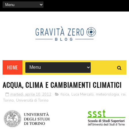
HOME
ACQUA, CLIMA E CAMBIAMENTI CLIMATICI
martedì, aprile 10, 2012
fisica
,
Luca Mercalli
,
meteorologia
,
rai
,
Torino
,
Università di Torino