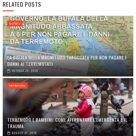
RELATED POSTS
bufala
LA BUFALA DELLA MAGNITUDO TAROCCATA PER NON PAGARE I
DANNI AI TERREMOTATI
OCTOBER 30, 2016
terremoto
TERREMOTO E BAMBINI: COME AFFRONTARE L'EMERGENZA E IL
TRAUMA
AUGUST 27, 2016