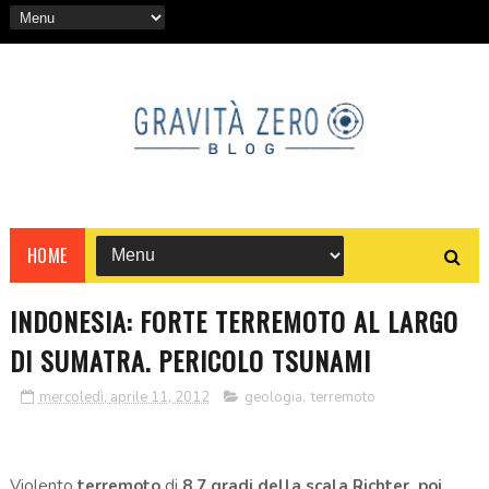
HOME
INDONESIA: FORTE TERREMOTO AL LARGO
DI SUMATRA. PERICOLO TSUNAMI
mercoledì, aprile 11, 2012
geologia
,
terremoto
Violento
terremoto
di
8,7 gradi della scala Richter, poi