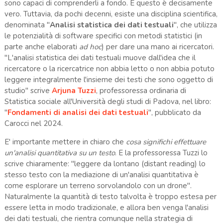
sono capaci di comprenderli a fondo. E questo è decisamente
vero. Tuttavia, da pochi decenni, esiste una disciplina scientifica,
denominata "
Analisi statistica dei dati testuali
", che utilizza
le potenzialità di software specifici con metodi statistici (in
parte anche elaborati
ad hoc
) per dare una mano ai ricercatori.
"L'analisi statistica dei dati testuali muove dall'idea che il
ricercatore o la ricercatrice non abbia letto o non abbia potuto
leggere integralmente l'insieme dei testi che sono oggetto di
studio" scrive
Arjuna Tuzzi
, professoressa ordinaria di
Statistica sociale all'Università degli studi di Padova, nel libro:
"
Fondamenti di analisi dei dati testuali
", pubblicato da
Carocci nel 2024.
E' importante mettere in chiaro che
cosa significhi effettuare
un'analisi quantitativa su un testo
. E la professoressa Tuzzi lo
scrive chiaramente: "leggere da lontano (distant reading) lo
stesso testo con la mediazione di un'analisi quantitativa è
come esplorare un terreno sorvolandolo con un drone".
Naturalmente la quantità di testo talvolta è troppo estesa per
essere letta in modo tradizionale, e allora ben venga l'analisi
dei dati testuali, che rientra comunque nella strategia di