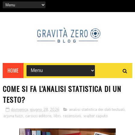
HOME
COME SI FA L'ANALISI STATISTICA DI UN
TESTO?
domenica, giugno 28, 2026
analisi statistica dei dati testuali
,
arjuna tuzzi
,
carocci editore
,
libri
,
recensioni
,
walter caputo