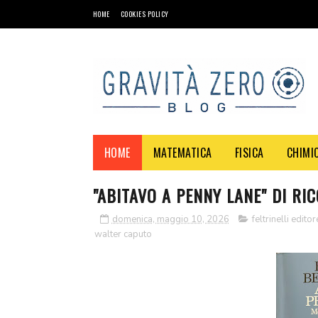
HOME
COOKIES POLICY
HOME
MATEMATICA
FISICA
CHIMI
"ABITAVO A PENNY LANE" DI RI
domenica, maggio 10, 2026
feltrinelli editor
walter caputo