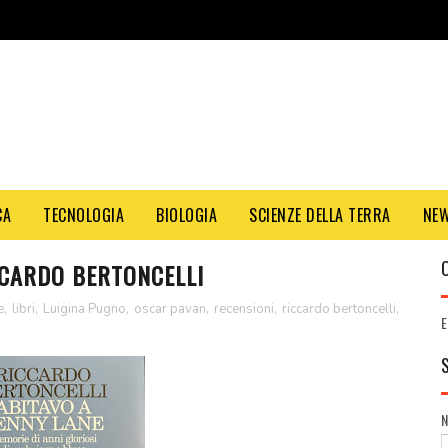
CA
TECNOLOGIA
BIOLOGIA
SCIENZE DELLA TERRA
NE
CCARDO BERTONCELLI
e
,
libri
,
Luigina Pugno
,
oscar pavan
,
recensioni
,
riccardo bertoncelli
,
E