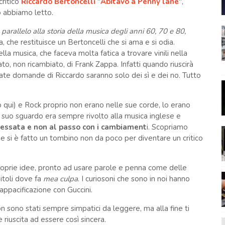
critico
Riccardo Bertoncelli
"
Abitavo a Penny lane
",
o abbiamo letto.
 parallelo alla storia della musica degli anni 60, 70 e 80,
, che restituisce un Bertoncelli che si ama e si odia.
a musica, che faceva molta fatica a trovare vinili nella
to, non ricambiato, di Frank Zappa. Infatti quando riuscirà
orate domande di Riccardo saranno solo dei sì e dei no. Tutto
 qui) e Rock proprio non erano nelle sue corde, lo erano
 Il suo sguardo era sempre rivolto alla musica inglese e
ngessata e non al passo con i cambiament
i. Scopriamo
he si è fatto un tombino non da poco per diventare un critico
roprie idee, pronto ad usare parole e penna come delle
itoli dove fa
mea culpa
. I curiosoni che sono in noi hanno
appacificazione con Guccini.
non sono stati sempre simpatici da leggere, ma alla fine ti
riuscita ad essere così sincera.