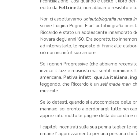
riconciliazione. Così quando è uscito il libro del 
edito da
Feltrinelli
, non abbiamo resistito e l
Non ci aspettavamo
un'
autobiografia narrata in
scrive Luigina Pugno. È un' autobiografia onesta
Riccardo è stato un adolescente innamorato dell
Novara degli anni '60. Era soprattutto innamora
ad intervistarlo, le risposte di Frank alle elab
ciò non incrinò il suo amore.
Se i generi Progressive (che abbiamo recensito
invece il Jazz e musicisti mai sentiti nominare.
americana.
Pativa infatti quella italiana, i
leggendo, che Riccardo è un
self made man
, c
musicale.
Se lo detesti, quando si autocompiace delle p
mannaie, sei pronto a perdonargli tutto nei cap
apprezzato molto le pagine della discordia e ri
I capitoli incentrati sulla sua penna tagliente 
rimane l' apprezzamento per una persona che è 