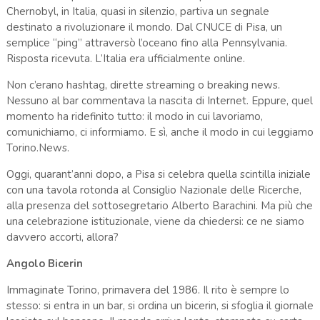
Chernobyl
, in Italia, quasi in silenzio, partiva un segnale
destinato a rivoluzionare il mondo. Dal
CNUCE
di Pisa, un
semplice “ping” attraversò l’oceano fino alla
Pennsylvania
.
Risposta ricevuta. L’Italia era ufficialmente online.
Non c’erano hashtag, dirette streaming o breaking news.
Nessuno al bar commentava la nascita di Internet. Eppure, quel
momento ha ridefinito tutto: il modo in cui lavoriamo,
comunichiamo, ci informiamo. E sì, anche il modo in cui leggiamo
Torino.News.
Oggi, quarant’anni dopo, a Pisa si celebra quella scintilla iniziale
con una tavola rotonda al
Consiglio Nazionale delle Ricerche
,
alla presenza del sottosegretario
Alberto Barachini
. Ma più che
una celebrazione istituzionale, viene da chiedersi: ce ne siamo
davvero accorti, allora?
Angolo Bicerin
Immaginate Torino, primavera del 1986. Il rito è sempre lo
stesso: si entra in un bar, si ordina un bicerin, si sfoglia il giornale