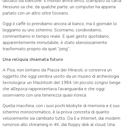
lasciato sul bancone. Il mondo arriva lento, stampato su carta.
Nessuno sa che, da qualche parte, un computer ha appena
parlato con un altro oltre l’oceano.
Oggi il caffè lo prendiamo ancora al banco, ma il giornale lo
leggiamo su uno schermo. Scorriamo, condividiamo,
commentiamo in tempo reale. E quel gesto quotidiano,
apparentemente immutabile, è stato silenziosamente
trasformato proprio da quel “ping”.
Una reliquia chiamata futuro
A Pisa, non lontano da
Piazza dei Miracoli
, si conserva un
oggetto che oggi sembra uscito da un museo di archeologia
tecnologica: un Macintosh del 1984. Un piccolo scrigno beige
che all’epoca rappresentava l’avanguardia e che oggi
osserviamo con una tenerezza quasi ironica.
Quella macchina, con i suoi pochi kilobyte di memoria e il suo
schermo monocromatico, è la prova concreta di quanto
velocemente sia cambiato tutto. Da lì a Internet, dai modem
rumorosi allo streaming in 4K, dai floppy disk al cloud. Una