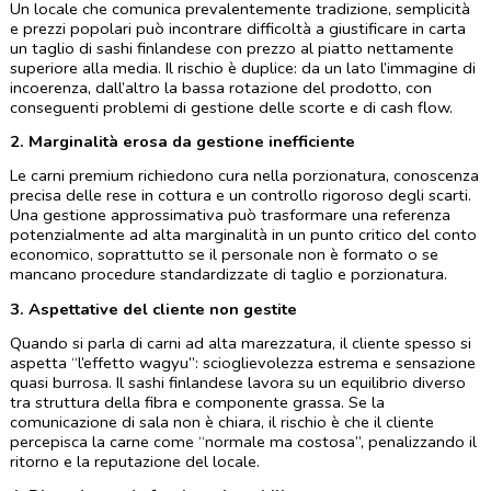
Un locale che comunica prevalentemente tradizione, semplicità 
e prezzi popolari può incontrare difficoltà a giustificare in carta 
un taglio di sashi finlandese con prezzo al piatto nettamente 
superiore alla media. Il rischio è duplice: da un lato l’immagine di 
incoerenza, dall’altro la bassa rotazione del prodotto, con 
conseguenti problemi di gestione delle scorte e di cash flow.
2. Marginalità erosa da gestione inefficiente
Le carni premium richiedono cura nella porzionatura, conoscenza 
precisa delle rese in cottura e un controllo rigoroso degli scarti. 
Una gestione approssimativa può trasformare una referenza 
potenzialmente ad alta marginalità in un punto critico del conto 
economico, soprattutto se il personale non è formato o se 
mancano procedure standardizzate di taglio e porzionatura.
3. Aspettative del cliente non gestite
Quando si parla di carni ad alta marezzatura, il cliente spesso si 
aspetta “l’effetto wagyu”: scioglievolezza estrema e sensazione 
quasi burrosa. Il sashi finlandese lavora su un equilibrio diverso 
tra struttura della fibra e componente grassa. Se la 
comunicazione di sala non è chiara, il rischio è che il cliente 
percepisca la carne come “normale ma costosa”, penalizzando il 
ritorno e la reputazione del locale.