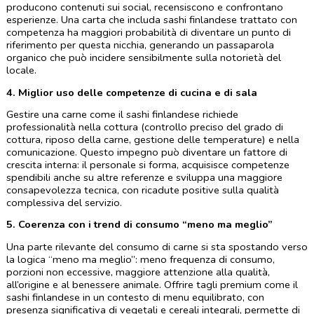
producono contenuti sui social, recensiscono e confrontano 
esperienze. Una carta che includa sashi finlandese trattato con 
competenza ha maggiori probabilità di diventare un punto di 
riferimento per questa nicchia, generando un passaparola 
organico che può incidere sensibilmente sulla notorietà del 
locale.
4. Miglior uso delle competenze di cucina e di sala
Gestire una carne come il sashi finlandese richiede 
professionalità nella cottura (controllo preciso del grado di 
cottura, riposo della carne, gestione delle temperature) e nella 
comunicazione. Questo impegno può diventare un fattore di 
crescita interna: il personale si forma, acquisisce competenze 
spendibili anche su altre referenze e sviluppa una maggiore 
consapevolezza tecnica, con ricadute positive sulla qualità 
complessiva del servizio.
5. Coerenza con i trend di consumo “meno ma meglio”
Una parte rilevante del consumo di carne si sta spostando verso 
la logica “meno ma meglio”: meno frequenza di consumo, 
porzioni non eccessive, maggiore attenzione alla qualità, 
all’origine e al benessere animale. Offrire tagli premium come il 
sashi finlandese in un contesto di menu equilibrato, con 
presenza significativa di vegetali e cereali integrali, permette di 