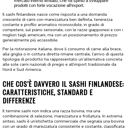
mercato interno limitato, che ha spinto a sviluppare 
prodotti con forte vocazione all’export.
Il sashi finlandese nasce come risposta a una domanda 
crescente di carni con marezzatura ben definita, tenerezza 
costante e profilo aromatico riconoscibile, in grado di 
competere, sul piano sensoriale, con le razze giapponesi e con i 
migliori tagli americani, ma con un posizionamento di prezzo 
generalmente più accessibile.
Per la ristorazione italiana, dove il consumo di carne alla brace, 
alla griglia o in cottura diretta rimane centrale, l’arrivo di questa 
tipologia di prodotto ha rappresentato un’alternativa concreta 
alle sole carni nazionali di pregio e all’import tradizionale da 
Nord e Sud America.
CHE COS’È DAVVERO IL SASHI FINLANDESE: 
CARATTERISTICHE, STANDARD E 
DIFFERENZE
Il termine sashi non indica una razza bovina, ma una 
combinazione di selezione, marezzatura e frollatura. In estrema 
sintesi, sashi è un’etichetta commerciale che segnala una bovina 
con un grado di marezzatura consistente e costante, classificata 