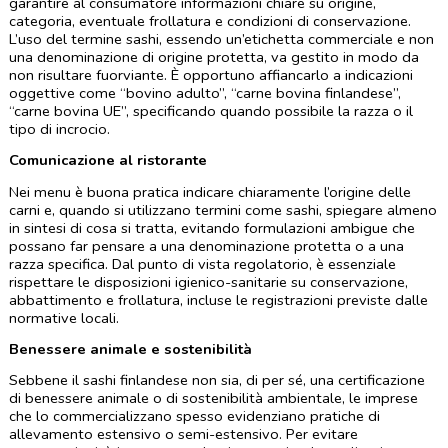
garantire al consumatore informazioni chiare su origine, 
categoria, eventuale frollatura e condizioni di conservazione. 
L’uso del termine sashi, essendo un’etichetta commerciale e non 
una denominazione di origine protetta, va gestito in modo da 
non risultare fuorviante. È opportuno affiancarlo a indicazioni 
oggettive come “bovino adulto”, “carne bovina finlandese”, 
“carne bovina UE”, specificando quando possibile la razza o il 
tipo di incrocio.
Comunicazione al ristorante
Nei menu è buona pratica indicare chiaramente l’origine delle 
carni e, quando si utilizzano termini come sashi, spiegare almeno 
in sintesi di cosa si tratta, evitando formulazioni ambigue che 
possano far pensare a una denominazione protetta o a una 
razza specifica. Dal punto di vista regolatorio, è essenziale 
rispettare le disposizioni igienico-sanitarie su conservazione, 
abbattimento e frollatura, incluse le registrazioni previste dalle 
normative locali.
Benessere animale e sostenibilità
Sebbene il sashi finlandese non sia, di per sé, una certificazione 
di benessere animale o di sostenibilità ambientale, le imprese 
che lo commercializzano spesso evidenziano pratiche di 
allevamento estensivo o semi-estensivo. Per evitare 