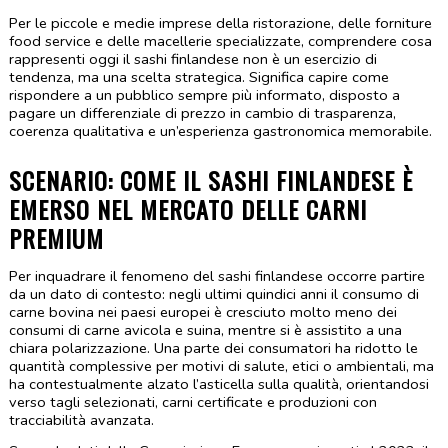
Per le piccole e medie imprese della ristorazione, delle forniture 
food service e delle macellerie specializzate, comprendere cosa 
rappresenti oggi il sashi finlandese non è un esercizio di 
tendenza, ma una scelta strategica. Significa capire come 
rispondere a un pubblico sempre più informato, disposto a 
pagare un differenziale di prezzo in cambio di trasparenza, 
coerenza qualitativa e un’esperienza gastronomica memorabile.
SCENARIO: COME IL SASHI FINLANDESE È 
EMERSO NEL MERCATO DELLE CARNI 
PREMIUM
Per inquadrare il fenomeno del sashi finlandese occorre partire 
da un dato di contesto: negli ultimi quindici anni il consumo di 
carne bovina nei paesi europei è cresciuto molto meno dei 
consumi di carne avicola e suina, mentre si è assistito a una 
chiara polarizzazione. Una parte dei consumatori ha ridotto le 
quantità complessive per motivi di salute, etici o ambientali, ma 
ha contestualmente alzato l’asticella sulla qualità, orientandosi 
verso tagli selezionati, carni certificate e produzioni con 
tracciabilità avanzata.