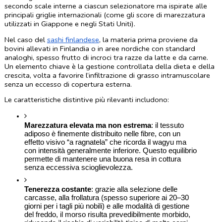
secondo scale interne a ciascun selezionatore ma ispirate alle 
principali griglie internazionali (come gli score di marezzatura 
utilizzati in Giappone e negli Stati Uniti).
Nel caso del 
sashi finlandese
, la materia prima proviene da 
bovini allevati in Finlandia o in aree nordiche con standard 
analoghi, spesso frutto di incroci tra razze da latte e da carne. 
Un elemento chiave è la gestione controllata della dieta e della 
crescita, volta a favorire l’infiltrazione di grasso intramuscolare 
senza un eccesso di copertura esterna.
Le caratteristiche distintive più rilevanti includono:
Marezzatura elevata ma non estrema
: il tessuto 
adiposo è finemente distribuito nelle fibre, con un 
effetto visivo “a ragnatela” che ricorda il wagyu ma 
con intensità generalmente inferiore. Questo equilibrio 
permette di mantenere una buona resa in cottura 
senza eccessiva scioglievolezza.
Tenerezza costante
: grazie alla selezione delle 
carcasse, alla frollatura (spesso superiore ai 20–30 
giorni per i tagli più nobili) e alle modalità di gestione 
del freddo, il morso risulta prevedibilmente morbido, 