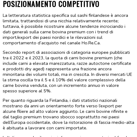
POSIZIONAMENTO COMPETITIVO
La letteratura statistica specifica sul sashi finlandese è ancora 
limitata, trattandosi di una nicchia relativamente recente; 
tuttavia, è possibile ricostruire alcune tendenze incrociando i 
dati generali sulla carne bovina premium con i trend di 
import/export dei paesi nordici e le rilevazioni sul 
comportamento d’acquisto nel canale Ho.Re.Ca.
Secondo report di associazioni di categoria europee pubblicati 
tra il 2022 e il 2023, la quota di carni bovine premium (che 
include carni a elevata marezzatura, razze autoctone certificate 
e prodotti dry aged) rappresenta una frazione ancora 
minoritaria dei volumi totali, ma in crescita. In diversi mercati UE 
la stima oscilla tra il 5 e il 10% del valore complessivo della 
carne bovina venduta, con un incremento annuo in valore 
spesso superiore al 5%.
Per quanto riguarda la Finlandia, i dati statistici nazionali 
mostrano da anni un orientamento forte verso l’export per 
alcune filiere ad alto valore aggiunto. Le carni bovine rifinite e 
dal taglio premium trovano sbocco soprattutto nei paesi 
dell’Europa occidentale, dove la ristorazione di fascia medio-alta 
è abituata a lavorare con carni importate.