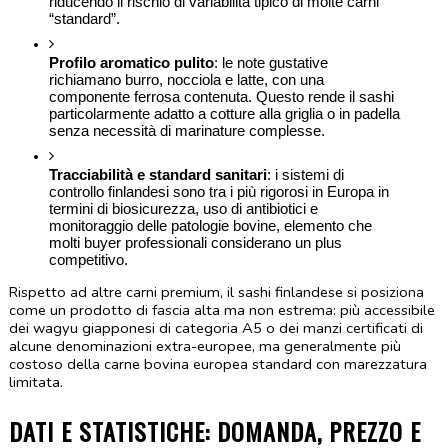
riducendo il rischio di variabilità tipico di molte carni 
“standard”.
Profilo aromatico pulito
: le note gustative 
richiamano burro, nocciola e latte, con una 
componente ferrosa contenuta. Questo rende il sashi 
particolarmente adatto a cotture alla griglia o in padella 
senza necessità di marinature complesse.
Tracciabilità e standard sanitari
: i sistemi di 
controllo finlandesi sono tra i più rigorosi in Europa in 
termini di biosicurezza, uso di antibiotici e 
monitoraggio delle patologie bovine, elemento che 
molti buyer professionali considerano un plus 
competitivo.
Rispetto ad altre carni premium, il sashi finlandese si posiziona 
come un prodotto di fascia alta ma non estrema: più accessibile 
dei wagyu giapponesi di categoria A5 o dei manzi certificati di 
alcune denominazioni extra-europee, ma generalmente più 
costoso della carne bovina europea standard con marezzatura 
limitata.
DATI E STATISTICHE: DOMANDA, PREZZO E 