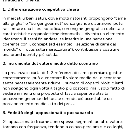
strategia di offerta.
1. Differenziazione competitiva chiara
In mercati urbani saturi, dove molti ristoranti propongono “carne 
alla griglia” o “burger gourmet” senza grande distinzione, poter 
raccontare una filiera specifica, con origine geografica definita e 
caratteristiche organolettiche riconoscibili, diventa un elemento 
identitario. Il sashi finlandese, se inserito in una narrazione 
coerente con il concept (ad esempio: “selezione di carni dal 
mondo” o “focus sulla marezzatura”), contribuisce a costruire 
una brand identity più solida.
2. Incremento del valore medio dello scontrino
La presenza in carta di 1–2 referenze di carne premium, gestite 
correttamente, può aumentare il valore medio dello scontrino 
senza necessariamente ridurre il numero di coperti. Molti clienti 
non scelgono ogni volta il taglio più costoso, ma il solo fatto di 
vedere in menu una proposta di fascia superiore alza la 
percezione generale del locale e rende più accettabile un 
posizionamento medio-alto dei prezzi.
3. Fedeltà degli appassionati e passaparola
Gli appassionati di carne sono spesso segmenti ad alto valore: 
tornano con frequenza, tendono a coinvolgere amici e colleghi, 