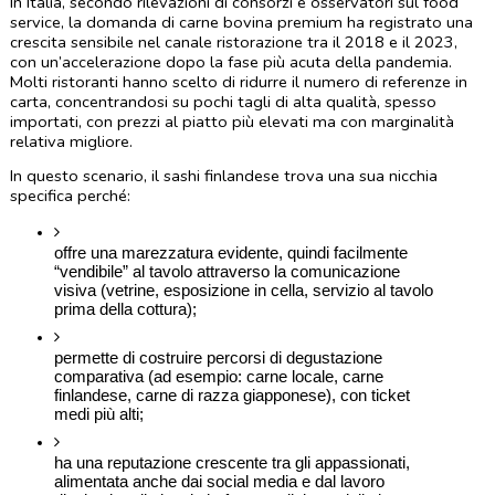
In Italia, secondo rilevazioni di consorzi e osservatori sul food 
service, la domanda di carne bovina premium ha registrato una 
crescita sensibile nel canale ristorazione tra il 2018 e il 2023, 
con un’accelerazione dopo la fase più acuta della pandemia. 
Molti ristoranti hanno scelto di ridurre il numero di referenze in 
carta, concentrandosi su pochi tagli di alta qualità, spesso 
importati, con prezzi al piatto più elevati ma con marginalità 
relativa migliore.
In questo scenario, il sashi finlandese trova una sua nicchia 
specifica perché:
offre una marezzatura evidente, quindi facilmente 
“vendibile” al tavolo attraverso la comunicazione 
visiva (vetrine, esposizione in cella, servizio al tavolo 
prima della cottura);
permette di costruire percorsi di degustazione 
comparativa (ad esempio: carne locale, carne 
finlandese, carne di razza giapponese), con ticket 
medi più alti;
ha una reputazione crescente tra gli appassionati, 
alimentata anche dai social media e dal lavoro 