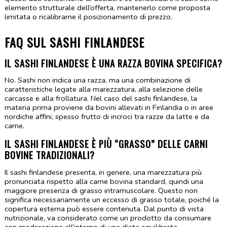
elemento strutturale dell’offerta, mantenerlo come proposta 
limitata o ricalibrarne il posizionamento di prezzo.
FAQ SUL SASHI FINLANDESE
IL SASHI FINLANDESE È UNA RAZZA BOVINA SPECIFICA?
No. Sashi non indica una razza, ma una combinazione di 
caratteristiche legate alla marezzatura, alla selezione delle 
carcasse e alla frollatura. Nel caso del sashi finlandese, la 
materia prima proviene da bovini allevati in Finlandia o in aree 
nordiche affini, spesso frutto di incroci tra razze da latte e da 
carne.
IL SASHI FINLANDESE È PIÙ “GRASSO” DELLE CARNI 
BOVINE TRADIZIONALI?
Il sashi finlandese presenta, in genere, una marezzatura più 
pronunciata rispetto alla carne bovina standard, quindi una 
maggiore presenza di grasso intramuscolare. Questo non 
significa necessariamente un eccesso di grasso totale, poiché la 
copertura esterna può essere contenuta. Dal punto di vista 
nutrizionale, va considerato come un prodotto da consumare 
con moderazione all’interno di una dieta equilibrata.