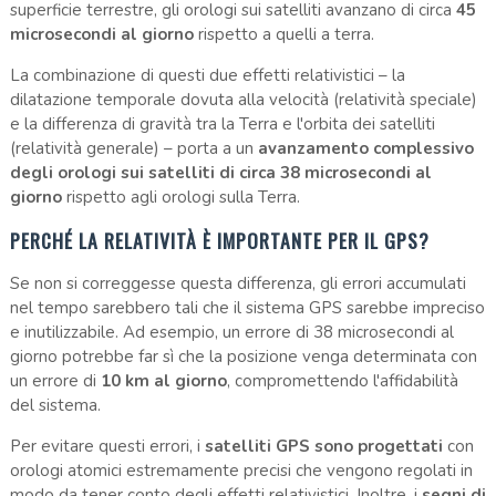
superficie terrestre, gli orologi sui satelliti avanzano di circa
45
microsecondi al giorno
rispetto a quelli a terra.
La combinazione di questi due effetti relativistici – la
dilatazione temporale dovuta alla velocità (relatività speciale)
e la differenza di gravità tra la Terra e l'orbita dei satelliti
(relatività generale) – porta a un
avanzamento complessivo
degli orologi sui satelliti di circa 38 microsecondi al
giorno
rispetto agli orologi sulla Terra.
PERCHÉ LA RELATIVITÀ È IMPORTANTE PER IL GPS?
Se non si correggesse questa differenza, gli errori accumulati
nel tempo sarebbero tali che il sistema GPS sarebbe impreciso
e inutilizzabile. Ad esempio, un errore di 38 microsecondi al
giorno potrebbe far sì che la posizione venga determinata con
un errore di
10 km al giorno
, compromettendo l'affidabilità
del sistema.
Per evitare questi errori, i
satelliti GPS sono progettati
con
orologi atomici estremamente precisi che vengono regolati in
modo da tener conto degli effetti relativistici. Inoltre, i
segni di