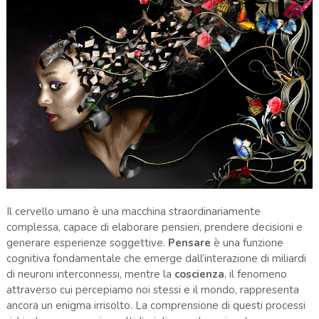
Il cervello umano è una macchina straordinariamente
complessa, capace di elaborare pensieri, prendere decisioni e
generare esperienze soggettive.
Pensare
è una funzione
cognitiva fondamentale che emerge dall’interazione di miliardi
di neuroni interconnessi, mentre la
coscienza
, il fenomeno
attraverso cui percepiamo noi stessi e il mondo, rappresenta
ancora un enigma irrisolto. La comprensione di questi processi