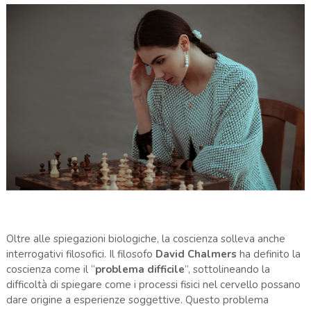
Oltre alle spiegazioni biologiche, la coscienza solleva anche
interrogativi filosofici. Il filosofo
David Chalmers
ha definito la
coscienza come il “
problema difficile
”, sottolineando la
difficoltà di spiegare come i processi fisici nel cervello possano
dare origine a esperienze soggettive. Questo problema