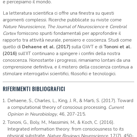
e percepiamo il mondo.
La letteratura scientifica ci offre una finestra su questi
argomenti complessi. Ricerche pubblicate su riviste come
Nature Neuroscience
,
The Journal of Neuroscience
e
Cerebral
Cortex
forniscono spunti fondamentali per approfondire il
rapporto tra attività neurale, pensiero e coscienza. Studi come
quello di
Dehaene et al. (2017)
sulla GWT e di
Tononi et al.
(2016)
sull’IIT continuano a spingere i confini della nostra
conoscenza. Nonostante i progressi, rimaniamo lontani da una
comprensione definitiva, e il mistero della coscienza continua a
stimolare interrogativi scientifici, filosofici e tecnologici.
RIFERIMENTI BIBLIOGRAFICI
Dehaene, S., Charles, L., King, J. R., & Marti, S. (2017). Toward
a computational theory of conscious processing.
Current
Opinion in Neurobiology
, 46, 207-215.
Tononi, G., Boly, M., Massimini, M., & Koch, C. (2016).
Integrated information theory: from consciousness to its
physical substrate.
Nature Reviews Neuroscience
, 17(7), 450-