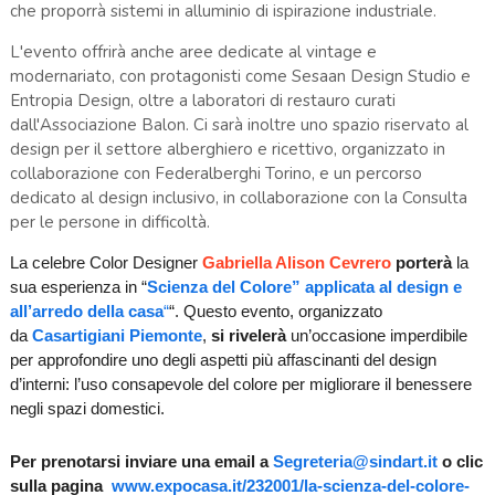
che proporrà sistemi in alluminio di ispirazione industriale.
L'evento offrirà anche aree dedicate al vintage e
modernariato, con protagonisti come Sesaan Design Studio e
Entropia Design, oltre a laboratori di restauro curati
dall'Associazione Balon. Ci sarà inoltre uno spazio riservato al
design per il settore alberghiero e ricettivo, organizzato in
collaborazione con Federalberghi Torino, e un percorso
dedicato al design inclusivo, in collaborazione con la Consulta
per le persone in difficoltà.
La celebre Color Designer
Gabriella Alison Cevrero
porterà
la
sua esperienza in “
Scienza del Colore” applicata al design e
all’arredo della casa
“
“. Questo evento, organizzato
da
Casartigiani Piemonte
,
si rivelerà
un’occasione imperdibile
per approfondire uno degli aspetti più affascinanti del design
d’interni: l’uso consapevole del colore per migliorare il benessere
negli spazi domestici.
Per prenotarsi inviare una email a
Segreteria@sindart.it
o clic
sulla pagina
www.expocasa.it/232001/la-scienza-del-colore-