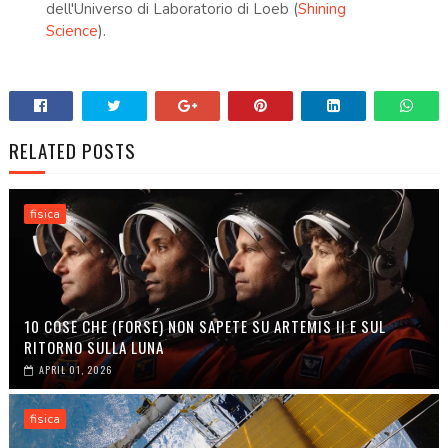
dell'Universo di Laboratorio di Loeb​
(
Shining
Science
)
.
RELATED POSTS
fisica
10 COSE CHE (FORSE) NON SAPETE SU ARTEMIS II E SUL
RITORNO SULLA LUNA
APRIL 01, 2026
fisica