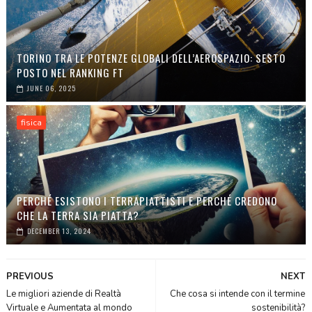
TORINO TRA LE POTENZE GLOBALI DELL’AEROSPAZIO: SESTO
POSTO NEL RANKING FT
JUNE 06, 2025
fisica
PERCHÉ ESISTONO I TERRAPIATTISTI E PERCHÉ CREDONO
CHE LA TERRA SIA PIATTA?
DECEMBER 13, 2024
PREVIOUS
NEXT
Le migliori aziende di Realtà
Che cosa si intende con il termine
Virtuale e Aumentata al mondo
sostenibilità?