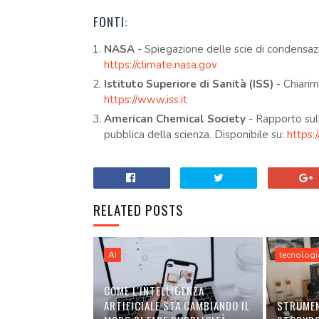
FONTI:
NASA
- Spiegazione delle scie di condensazi
https://climate.nasa.gov
Istituto Superiore di Sanità (ISS)
- Chiarime
https://www.iss.it
American Chemical Society
- Rapporto sull
pubblica della scienza. Disponibile su:
https:
RELATED POSTS
AI
tecnologi
COME L'INTELLIGENZA
ARTIFICIALE STA CAMBIANDO IL
STRUMEN