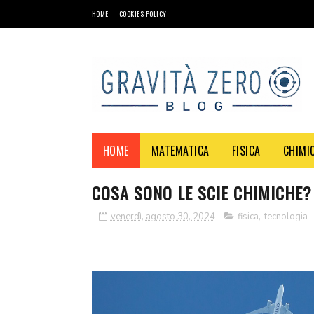
HOME
COOKIES POLICY
HOME
MATEMATICA
FISICA
CHIMI
COSA SONO LE SCIE CHIMICHE?
venerdì, agosto 30, 2024
fisica
,
tecnologia