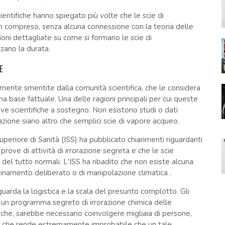
ntifiche hanno spiegato più volte che le scie di
compreso, senza alcuna connessione con la teoria delle
oni dettagliate su come si formano le scie di
zano la durata.
E
mente smentite dalla comunità scientifica, che le considera
 base fattuale. Una delle ragioni principali per cui queste
ove scientifiche a sostegno. Non esistono studi o dati
azione siano altro che semplici scie di vapore acqueo.
o Superiore di Sanità (ISS) ha pubblicato chiarimenti riguardanti
prove di attività di irrorazione segreta e che le scie
del tutto normali. L'ISS ha ribadito che non esiste alcuna
inamento deliberato o di manipolazione climatica .
riguarda la logistica e la scala del presunto complotto. Gli
un programma segreto di irrorazione chimica delle
miche, sarebbe necessario coinvolgere migliaia di persone,
o, il che rende estremamente improbabile che un tale