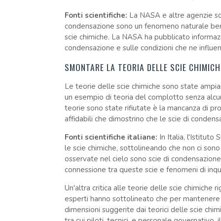
Fonti scientifiche:
La NASA e altre agenzie scie
condensazione sono un fenomeno naturale ben 
scie chimiche. La NASA ha pubblicato informazi
condensazione e sulle condizioni che ne influen
SMONTARE LA TEORIA DELLE SCIE CHIMICH
Le teorie delle scie chimiche sono state ampia
un esempio di teoria del complotto senza alcuna
teorie sono state rifiutate è la mancanza di pr
affidabili che dimostrino che le scie di condens
Fonti scientifiche italiane:
In Italia, l'Istitut
le scie chimiche, sottolineando che non ci sono 
osservate nel cielo sono scie di condensazione 
connessione tra queste scie e fenomeni di inqu
Un'altra critica alle teorie delle scie chimiche 
esperti hanno sottolineato che per mantenere 
dimensioni suggerite dai teorici delle scie chi
tra cui piloti, tecnici, e personale governativ