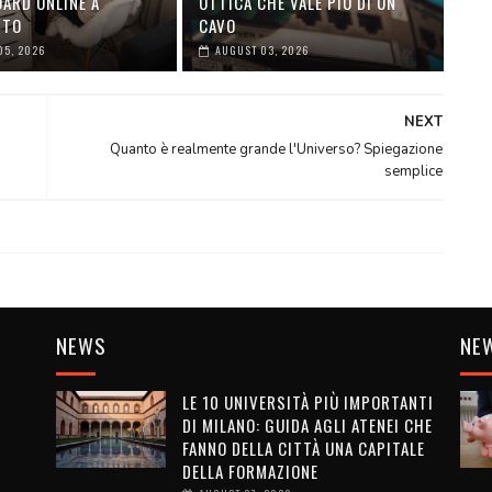
ARD ONLINE A
OTTICA CHE VALE PIÙ DI UN
NTO
CAVO
05, 2026
AUGUST 03, 2026
NEXT
Quanto è realmente grande l'Universo? Spiegazione
semplice
NEWS
NE
LE 10 UNIVERSITÀ PIÙ IMPORTANTI
DI MILANO: GUIDA AGLI ATENEI CHE
FANNO DELLA CITTÀ UNA CAPITALE
DELLA FORMAZIONE