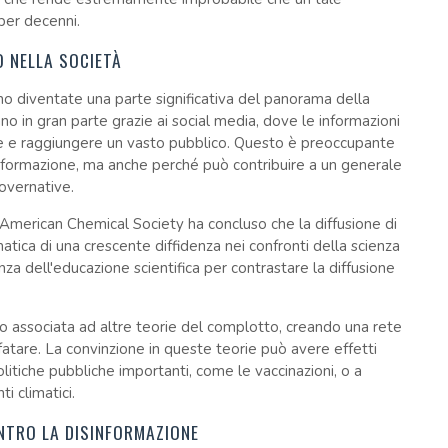
er decenni.
O NELLA SOCIETÀ
no diventate una parte significativa del panorama della
o in gran parte grazie ai social media, dove le informazioni
e e raggiungere un vasto pubblico. Questo è preoccupante
informazione, ma anche perché può contribuire a un generale
governative.
American Chemical Society ha concluso che la diffusione di
atica di una crescente diffidenza nei confronti della scienza
nza dell'educazione scientifica per contrastare la diffusione
so associata ad altre teorie del complotto, creando una rete
fatare. La convinzione in queste teorie può avere effetti
litiche pubbliche importanti, come le vaccinazioni, o a
i climatici.
ONTRO LA DISINFORMAZIONE