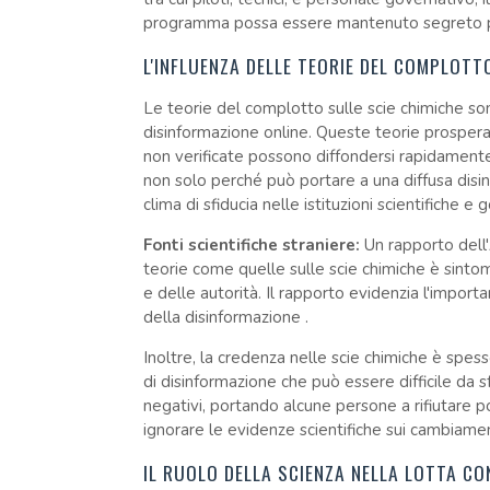
programma possa essere mantenuto segreto p
L'INFLUENZA DELLE TEORIE DEL COMPLOTT
Le teorie del complotto sulle scie chimiche so
disinformazione online. Queste teorie prosperan
non verificate possono diffondersi rapidament
non solo perché può portare a una diffusa dis
clima di sfiducia nelle istituzioni scientifiche e 
Fonti scientifiche straniere:
Un rapporto dell'
teorie come quelle sulle scie chimiche è sintom
e delle autorità. Il rapporto evidenzia l'importa
della disinformazione .
Inoltre, la credenza nelle scie chimiche è spes
di disinformazione che può essere difficile da s
negativi, portando alcune persone a rifiutare po
ignorare le evidenze scientifiche sui cambiament
IL RUOLO DELLA SCIENZA NELLA LOTTA C