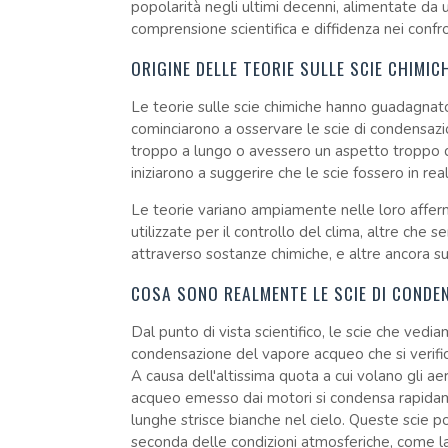
popolarità negli ultimi decenni, alimentate da
comprensione scientifica e diffidenza nei confro
ORIGINE DELLE TEORIE SULLE SCIE CHIMIC
Le teorie sulle scie chimiche hanno guadagnato
cominciarono a osservare le scie di condensazi
troppo a lungo o avessero un aspetto troppo di
iniziarono a suggerire che le scie fossero in re
Le teorie variano ampiamente nelle loro afferm
utilizzate per il controllo del clima, altre che
attraverso sostanze chimiche, e altre ancora s
COSA SONO REALMENTE LE SCIE DI CONDE
Dal punto di vista scientifico, le scie che vedi
condensazione del vapore acqueo che si verific
A causa dell'altissima quota a cui volano gli a
acqueo emesso dai motori si condensa rapidame
lunghe strisce bianche nel cielo. Queste scie p
seconda delle condizioni atmosferiche, come la 