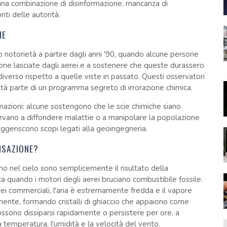
 una combinazione di disinformazione, mancanza di
nti delle autorità.
HE
 notorietà a partire dagli anni '90, quando alcune persone
one lasciate dagli aerei e a sostenere che queste durassero
verso rispetto a quelle viste in passato. Questi osservatori
altà parte di un programma segreto di irrorazione chimica.
azioni: alcune sostengono che le scie chimiche siano
 servano a diffondere malattie o a manipolare la popolazione
uggeriscono scopi legati alla geoingegneria.
NSAZIONE?
amo nel cielo sono semplicemente il risultato della
a quando i motori degli aerei bruciano combustibile fossile.
erei commerciali, l'aria è estremamente fredda e il vapore
nte, formando cristalli di ghiaccio che appaiono come
ossono dissiparsi rapidamente o persistere per ore, a
temperatura, l'umidità e la velocità del vento.