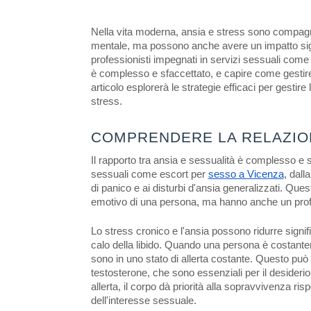
Nella vita moderna, ansia e stress sono compagni 
mentale, ma possono anche avere un impatto signif
professionisti impegnati in servizi sessuali come
è complesso e sfaccettato, e capire come gestir
articolo esplorerà le strategie efficaci per gestir
stress.
COMPRENDERE LA RELAZION
Il rapporto tra ansia e sessualità è complesso e 
sessuali come escort per
sesso a Vicenza
, dall
di panico e ai disturbi d'ansia generalizzati. Que
emotivo di una persona, ma hanno anche un profo
Lo stress cronico e l'ansia possono ridurre sign
calo della libido. Quando una persona è costant
sono in uno stato di allerta costante. Questo può
testosterone, che sono essenziali per il desiderio
allerta, il corpo dà priorità alla sopravvivenza ris
dell'interesse sessuale.