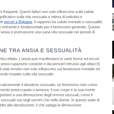
frequenti. Questi fattori non solo influiscono sulla salute
icativo sulla vita sessuale e intima di individui e
 le
escort a Bologna
. Il rapporto tra salute mentale e sessualità
e entrambi è fondamentale per il benessere generale. Questo
e l'ansia e promuovere una sana vita sessuale nei periodi di
E TRA ANSIA E SESSUALITÀ
sfaccettato. L'ansia può manifestarsi in varie forme ed escort
a preoccupazione costante e dai pensieri intrusivi agli attacchi
sti stati emotivi non solo influiscono sul benessere mentale ed
ndo impatto sulla vita sessuale.
ificativamente il desiderio sessuale, un fenomeno noto come
emente preoccupata o ansiosa, il suo corpo e la sua mente
 portare a una diminuzione degli ormoni sessuali, come il
 sessuale sia negli uomini che nelle donne. In questo stato di
petto alla riproduzione, il che spiega la diminuzione