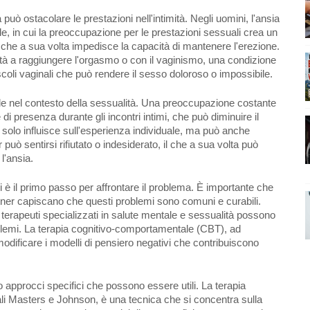
 può ostacolare le prestazioni nell'intimità. Negli uomini, l'ansia
le, in cui la preoccupazione per le prestazioni sessuali crea un
e, che a sua volta impedisce la capacità di mantenere l'erezione.
oltà a raggiungere l'orgasmo o con il vaginismo, una condizione
coli vaginali che può rendere il sesso doloroso o impossibile.
 nel contesto della sessualità. Una preoccupazione costante
 presenza durante gli incontri intimi, che può diminuire il
solo influisce sull'esperienza individuale, ma può anche
r può sentirsi rifiutato o indesiderato, il che a sua volta può
l'ansia.
è il primo passo per affrontare il problema. È importante che
artner capiscano che questi problemi sono comuni e curabili.
terapeuti specializzati in salute mentale e sessualità possono
roblemi. La terapia cognitivo-comportamentale (CBT), ad
odificare i modelli di pensiero negativi che contribuiscono
o approcci specifici che possono essere utili. La terapia
ali Masters e Johnson, è una tecnica che si concentra sulla