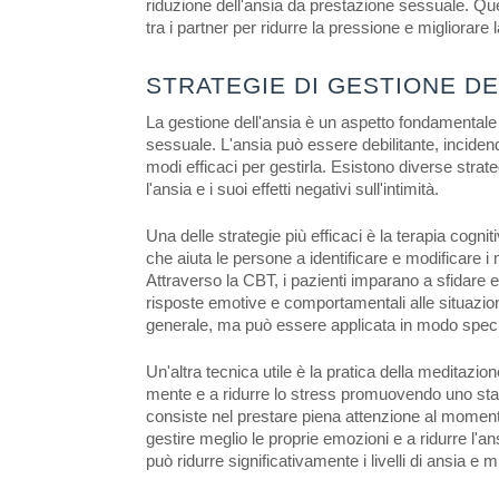
riduzione dell'ansia da prestazione sessuale. Que
tra i partner per ridurre la pressione e migliorar
STRATEGIE DI GESTIONE DE
La gestione dell'ansia è un aspetto fondamentale per
sessuale. L'ansia può essere debilitante, inciden
modi efficaci per gestirla. Esistono diverse strat
l'ansia e i suoi effetti negativi sull'intimità.
Una delle strategie più efficaci è la terapia cog
che aiuta le persone a identificare e modificare i 
Attraverso la CBT, i pazienti imparano a sfidare e 
risposte emotive e comportamentali alle situazioni
generale, ma può essere applicata in modo specifico
Un'altra tecnica utile è la pratica della meditazi
mente e a ridurre lo stress promuovendo uno stat
consiste nel prestare piena attenzione al moment
gestire meglio le proprie emozioni e a ridurre l'a
può ridurre significativamente i livelli di ansia e m