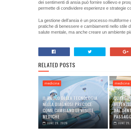
dei sentimenti di ansia può fornire sollievo e pros
permette di condividere esperienze e strategie co
La gestione dell'ansia è un processo multiforme 
pratiche di benessere e cambiamenti nello stile di
salute mentale, ma anche creare un ambiente più
RELATED POSTS
medicina
medicina
IL RUOLO DELLA TECNOLOGIA
QUANDO 
NELLA DIAGNOSI PRECOCE:
ATTENZIO
COME CAMBIANO LE VISITE
DAL DEN
MEDICHE
PASSAGG
JUNE 29, 2026
JUNE 25,