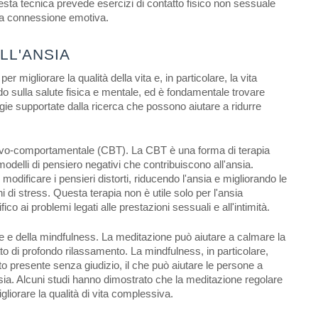
sta tecnica prevede esercizi di contatto fisico non sessuale
e la connessione emotiva.
LL'ANSIA
 migliorare la qualità della vita e, in particolare, la vita
do sulla salute fisica e mentale, ed è fondamentale trovare
egie supportate dalla ricerca che possono aiutare a ridurre
nitivo-comportamentale (CBT). La CBT è una forma di terapia
modelli di pensiero negativi che contribuiscono all'ansia.
modificare i pensieri distorti, riducendo l'ansia e migliorando le
 di stress. Questa terapia non è utile solo per l'ansia
 ai problemi legati alle prestazioni sessuali e all'intimità.
one e della mindfulness. La meditazione può aiutare a calmare la
o di profondo rilassamento. La mindfulness, in particolare,
o presente senza giudizio, il che può aiutare le persone a
nsia. Alcuni studi hanno dimostrato che la meditazione regolare
igliorare la qualità di vita complessiva.