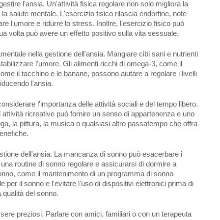
gestire l'ansia. Un'attività fisica regolare non solo migliora la
la salute mentale. L'esercizio fisico rilascia endorfine, note
e l'umore e ridurre lo stress. Inoltre, l'esercizio fisico può
ua volta può avere un effetto positivo sulla vita sessuale.
entale nella gestione dell'ansia. Mangiare cibi sani e nutrienti
tabilizzare l'umore. Gli alimenti ricchi di omega-3, come il
come il tacchino e le banane, possono aiutare a regolare i livelli
riducendo l'ansia.
onsiderare l'importanza delle attività sociali e del tempo libero.
 attività ricreative può fornire un senso di appartenenza e uno
oga, la pittura, la musica o qualsiasi altro passatempo che offra
enefiche.
tione dell'ansia. La mancanza di sonno può esacerbare i
e una routine di sonno regolare e assicurarsi di dormire a
l sonno, come il mantenimento di un programma di sonno
er il sonno e l'evitare l'uso di dispositivi elettronici prima di
a qualità del sonno.
ssere preziosi. Parlare con amici, familiari o con un terapeuta