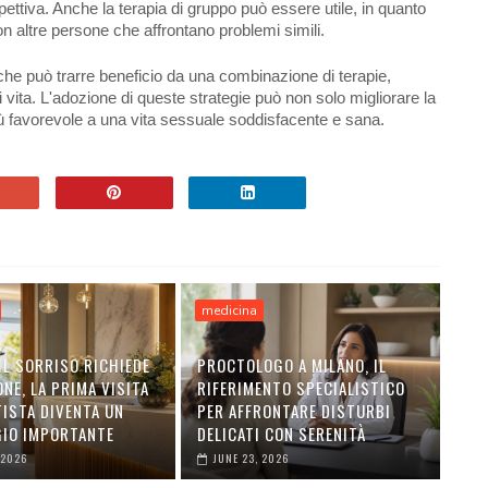
pettiva. Anche la terapia di gruppo può essere utile, in quanto
n altre persone che affrontano problemi simili.
che può trarre beneficio da una combinazione di terapie,
 vita. L'adozione di queste strategie può non solo migliorare la
 favorevole a una vita sessuale soddisfacente e sana.
medicina
IL SORRISO RICHIEDE
PROCTOLOGO A MILANO, IL
NE, LA PRIMA VISITA
RIFERIMENTO SPECIALISTICO
TISTA DIVENTA UN
PER AFFRONTARE DISTURBI
IO IMPORTANTE
DELICATI CON SERENITÀ
 2026
JUNE 23, 2026