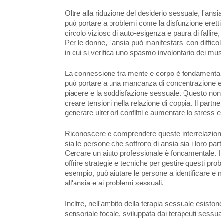
Oltre alla riduzione del desiderio sessuale, l'ansia
può portare a problemi come la disfunzione eretti
circolo vizioso di auto-esigenza e paura di fallir
Per le donne, l'ansia può manifestarsi con diffic
in cui si verifica uno spasmo involontario dei mus
La connessione tra mente e corpo è fondamentale
può portare a una mancanza di concentrazione e di
piacere e la soddisfazione sessuale. Questo non 
creare tensioni nella relazione di coppia. Il partne
generare ulteriori conflitti e aumentare lo stress e 
Riconoscere e comprendere queste interrelazioni 
sia le persone che soffrono di ansia sia i loro p
Cercare un aiuto professionale è fondamentale. I 
offrire strategie e tecniche per gestire questi p
esempio, può aiutare le persone a identificare e m
all'ansia e ai problemi sessuali.
Inoltre, nell'ambito della terapia sessuale esiston
sensoriale focale, sviluppata dai terapeuti sessu