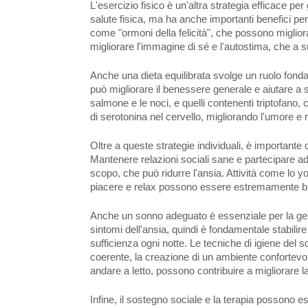
L'esercizio fisico è un'altra strategia efficace per 
salute fisica, ma ha anche importanti benefici per 
come "ormoni della felicità", che possono migliorar
migliorare l'immagine di sé e l'autostima, che a s
Anche una dieta equilibrata svolge un ruolo fondam
può migliorare il benessere generale e aiutare a s
salmone e le noci, e quelli contenenti triptofano, 
di serotonina nel cervello, migliorando l'umore e 
Oltre a queste strategie individuali, è importante c
Mantenere relazioni sociali sane e partecipare ad
scopo, che può ridurre l'ansia. Attività come lo y
piacere e relax possono essere estremamente b
Anche un sonno adeguato è essenziale per la ges
sintomi dell'ansia, quindi è fondamentale stabilir
sufficienza ogni notte. Le tecniche di igiene de
coerente, la creazione di un ambiente confortevole p
andare a letto, possono contribuire a migliorare l
Infine, il sostegno sociale e la terapia possono e