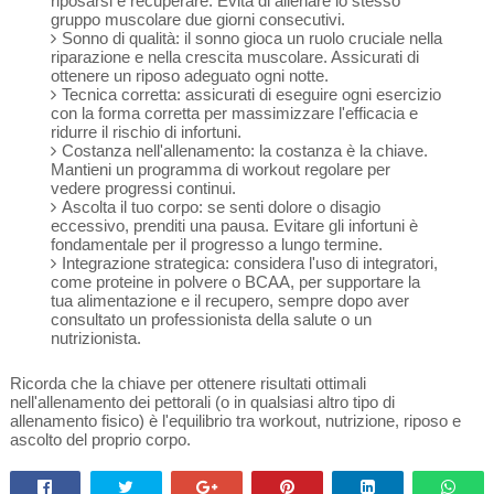
riposarsi e recuperare. Evita di allenare lo stesso
gruppo muscolare due giorni consecutivi.
Sonno di qualità: il sonno gioca un ruolo cruciale nella
riparazione e nella crescita muscolare. Assicurati di
ottenere un riposo adeguato ogni notte.
Tecnica corretta: assicurati di eseguire ogni esercizio
con la forma corretta per massimizzare l'efficacia e
ridurre il rischio di infortuni.
Costanza nell'allenamento: la costanza è la chiave.
Mantieni un programma di workout regolare per
vedere progressi continui.
Ascolta il tuo corpo: se senti dolore o disagio
eccessivo, prenditi una pausa. Evitare gli infortuni è
fondamentale per il progresso a lungo termine.
Integrazione strategica: considera l'uso di integratori,
come proteine in polvere o BCAA, per supportare la
tua alimentazione e il recupero, sempre dopo aver
consultato un professionista della salute o un
nutrizionista.
Ricorda che la chiave per ottenere risultati ottimali
nell'allenamento dei pettorali (o in qualsiasi altro tipo di
allenamento fisico) è l'equilibrio tra workout, nutrizione, riposo e
ascolto del proprio corpo.