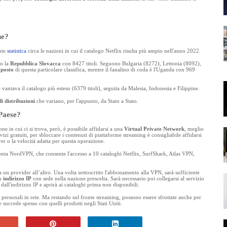
he?
nte
statistica
circa le nazioni in cui il catalogo Netflix risulta più ampio nell'anno 2022.
mo la
Repubblica
Slovacca
con 8427 titoli. Seguono Bulgaria (8272), Lettonia (8092),
posto
di questa particolare classifica, mentre il fanalino di coda è l'Uganda con 969
vantava il catalogo più esteso (6379 titoli), seguita da Malesia, Indonesia e Filippine.
i distribuzioni
che variano, per l'appunto, da Stato a Stato.
 Paese?
ne in cui ci si trova, però, è possibile affidarsi a una
Virtual Private Network
, meglio
izi gratuiti, per sbloccare i contenuti di piattaforme streaming è consigliabile affidarsi
er o la velocità adatta per questa operazione.
 conta NordVPN, che consente l'accesso a 10 cataloghi Netflix, SurfShark, Atlas VPN,
un provider all’altro. Una volta sottoscritto l'abbonamento alla VPN, sarà sufficiente
un
indirizzo IP
con sede nella nazione prescelta. Sarà necessario poi collegarsi al servizio
dall'indirizzo IP e aprirà ai cataloghi prima non disponibili.
 personali in rete. Ma restando sul fronte streaming, possono essere sfruttate anche per
 succede spesso con quelli prodotti negli Stati Uniti.