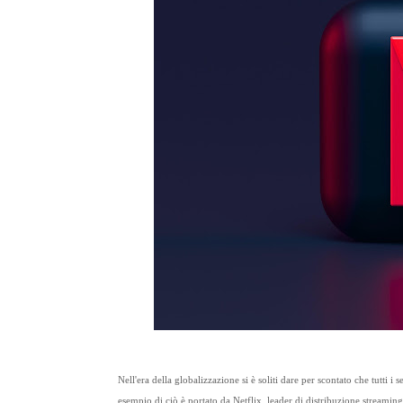
Nell'era della globalizzazione si è soliti dare per scontato che tutti i
esempio di ciò è portato da Netflix, leader di distribuzione streami