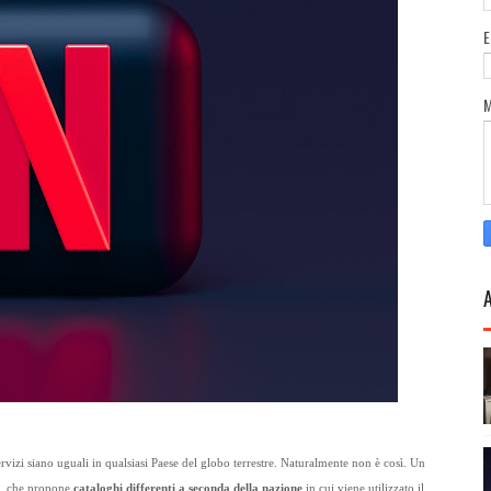
 servizi siano uguali in qualsiasi Paese del globo terrestre. Naturalmente non è così. Un
ng, che propone
cataloghi differenti a seconda della nazione
in cui viene utilizzato il