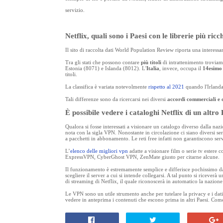
servizio.
Netflix, quali sono i Paesi con le librerie più ricc
Il sito di raccolta dati World Population Review riporta una interessa
Tra gli stati che possono contare
più titoli
di intrattenimento trovia
Estonia (8071) e Islanda (8012). L'
Italia
, invece, occupa il
14esimo 
titoli.
La classifica è variata notevolmente
rispetto al 2021
quando l'Irlanda 
Tali differenze sono da ricercarsi nei diversi
accordi commerciali e d
È possibile vedere i cataloghi Netflix di un altro
Qualora si fosse interessati a visionare un catalogo diverso dalla nazio
nota con la sigla VPN. Nonostante in circolazione ci siano diversi serv
a pacchetti in abbonamento. Le reti free infatti non garantiscono serv
L’
elenco delle migliori vpn
adatte a visionare film o serie tv estere
ExpressVPN, CyberGhost VPN, ZenMate giusto per citarne alcune.
Il funzionamento è estremamente semplice e differisce pochissimo da 
scegliere il server a cui si intende collegarsi. A tal punto si riceverà 
di streaming di Netflix, il quale riconoscerà in automatico la nazione 
Le VPN sono un utile strumento anche per tutelare la privacy e i dati
vedere in anteprima i contenuti che escono prima in altri Paesi. Come