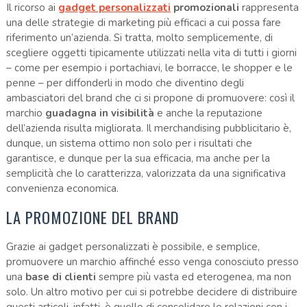
Il ricorso ai
gadget personalizzati
promozionali
rappresenta
una delle strategie di marketing più efficaci a cui possa fare
riferimento un’azienda. Si tratta, molto semplicemente, di
scegliere oggetti tipicamente utilizzati nella vita di tutti i giorni
– come per esempio i portachiavi, le borracce, le shopper e le
penne – per diffonderli in modo che diventino degli
ambasciatori del brand che ci si propone di promuovere: così il
marchio
guadagna in visibilità
e anche la reputazione
dell’azienda risulta migliorata. Il merchandising pubblicitario è,
dunque, un sistema ottimo non solo per i risultati che
garantisce, e dunque per la sua efficacia, ma anche per la
semplicità che lo caratterizza, valorizzata da una significativa
convenienza economica.
LA PROMOZIONE DEL BRAND
Grazie ai gadget personalizzati è possibile, e semplice,
promuovere un marchio affinché esso venga conosciuto presso
una
base di clienti
sempre più vasta ed eterogenea, ma non
solo. Un altro motivo per cui si potrebbe decidere di distribuire
questi articoli, infatti, è quello di consolidare le relazioni con i