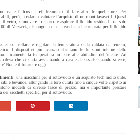
noiosa e faticosa: preferiremmo tutti fare altro in quelle ore. Per
cabili, però, possiamo valutare l’acquisto di un robot lavavetri. Questi
 il vetro, rimuovere lo sporco e aspirare il liquido residuo in un solo
100 di Vorwerk, dispongono di una vaschetta incorporata per il liquido
poter controllare e regolare la temperatura della caldaia da remoto,
ico. I dispositivi più avanzati sfruttano le funzioni interne dello
tomaticamente la temperatura in base alle abitudini dell’utente. Ad
 rileva che ci si sta avvicinando a casa e abbassarlo quando si esce,
ro? Non è il futuro: è oggi.
alimenti
, una macchina per il sottovuoto è un acquisto tech molto utile.
cibi e bevande, allungando la loro durata fino a cinque volte rispetto ai
istono modelli di diverse fasce di prezzo, ma è importante prestare
à dei sacchetti specifici per il sottovuoto.