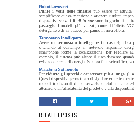
Robot Lavavetri
Pulire i vetri delle finestre
può essere un’attività 
semplificare questa mansione e ottenere risultati impec
dispositivi senza fili
all-in-one
sono in grado di pulire
passaggio. I modelli più avanzati, come il Folletto VG
detergente e di un attacco per panno in microfibra.
Termostato Intelligente
Avere un
termostato intelligente
in casa
significa 
ottenendo al contempo un notevole risparmio energet
smartphone (come la localizzazione) per regolare au
esempio, il sistema può alzare il riscaldamento quando
evitando sprechi di energia. Sembra fantascientifico, ve
Macchina Sottovuoto
Per
ridurre gli sprechi
e
conservare più a lungo gli 
Questi dispositivi permettono di sigillare ermeticamente 
metodi tradizionali di conservazione. Sul mercato es
attenzione all’affidabilità del prodotto e alla disponibilit
RELATED POSTS