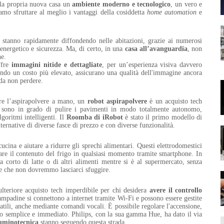
 la propria nuova casa un
ambiente moderno e tecnologico
, un vero e
iamo sfruttare al meglio i vantaggi della cosiddetta
home automation
e
.
i stanno rapidamente diffondendo nelle abitazioni, grazie ai numerosi
energetico e sicurezza. Ma, di certo, in una
casa all’avanguardia
, non
ne.
ffre
immagini nitide e dettagliate
, per un’esperienza visiva davvero
do un costo più elevato, assicurano una qualità dell'immagine ancora
 da non perdere.
re l’aspirapolvere a mano, un
robot aspirapolvere
è un acquisto tech
ati sono in grado di pulire i pavimenti in modo totalmente autonomo,
goritmi intelligenti. Il
Roomba di iRobot
è stato il primo modello di
ernative di diverse fasce di prezzo e con diverse funzionalità.
ucina e aiutare a ridurre gli sprechi alimentari. Questi elettrodomestici
are il contenuto del frigo in qualsiasi momento tramite smartphone. In
a corto di latte o di altri alimenti mentre si è al supermercato, senza
e che non dovremmo lasciarci sfuggire.
lteriore acquisto tech imperdibile per chi desidera
avere il controllo
ampadine si connettono a internet tramite Wi-Fi e possono essere gestite
tatili, anche mediante comandi vocali. È possibile regolare l'accensione,
odo semplice e immediato. Philips, con la sua gamma Hue, ha dato il via
luminotecnica
stanno seguendo questa strada.