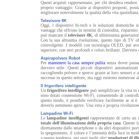
Questi acquisti rappresentano, per chi desidera rendere
proprio vantaggio. Grazie ai dispositivi proposti, poss
migliorare notevolmente la qualità della vita quotidiana
Televisore 4K
Oggi, i dispositivi hi-tech e le soluzioni domotiche s
vantaggi che offrono in termini di comodità, risparmio 
può mancare il
televisore 4K
, di ultimissima generazio
Con la sua altissima risoluzione, questo tipo di TV o
coinvolgente. I modelli con tecnologia OLED, pur aven
superiore, con neri profondi e colori brillanti. Davvero
Aspirapolvere Robot
Per
mantenere la casa sempre pulita
senza dover passa
davvero utile. Questi piccoli dispositivi automatizz
raccogliendo polvere e sporco grazie ai loro sensori e al
successo in questo settore, ma oggi esistono numerose alt
Il frigorifero intelligente
Un
frigorifero intelligente
può semplificare la vita in c
sono dotati connessione Wi-Fi, consentendo di controll
questo modo, è possibile verificare facilmente se si è 
doverlo nemmeno aprire. Una vera e propria rivoluzion
Lampadine Wi-Fi
Le
lampadine intelligenti
rappresentano di certo un u
totale dell'illuminazione della propria casa
. Queste l
direttamente dallo smartphone o da altri dispositivi por
lo spegnimento, il colore e l’intensità della luce in m
a questa tendenza, ma oggi molti altri
produttori di il