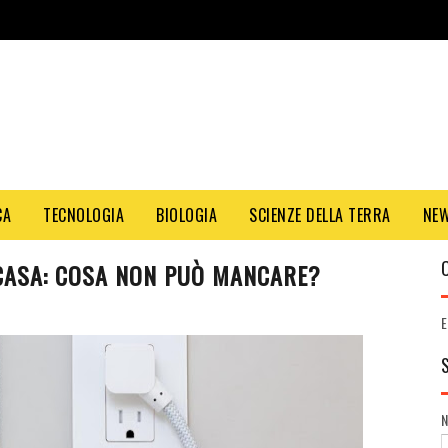
CA
TECNOLOGIA
BIOLOGIA
SCIENZE DELLA TERRA
NE
 CASA: COSA NON PUÒ MANCARE?
E