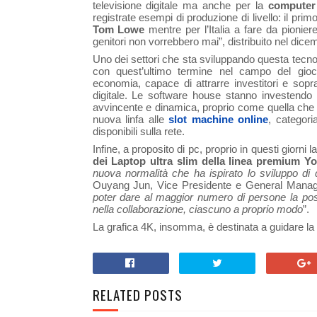
televisione digitale ma anche per la
computer 
registrate esempi di produzione di livello: il p
Tom Lowe
mentre per l’Italia a fare da pionie
genitori non vorrebbero mai”, distribuito nel dice
Uno dei settori che sta sviluppando questa tecnolo
con quest’ultimo termine nel campo del gioco
economia, capace di attrarre investitori e sopra
digitale. Le software house stanno investendo 
avvincente e dinamica, proprio come quella che 
nuova linfa alle
slot machine online
, categoria
disponibili sulla rete.
Infine, a proposito di pc, proprio in questi giorni l
dei Laptop ultra slim della linea premium Y
nuova normalità che ha ispirato lo sviluppo di
Ouyang Jun, Vice Presidente e General Mana
poter dare al maggior numero di persone la poss
nella collaborazione, ciascuno a proprio modo
”.
La grafica 4K, insomma, è destinata a guidare la
RELATED POSTS