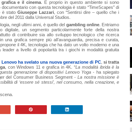
grafica e il cinema
. E proprio in questo ambiente si sono
rimo documentario con questa tecnologia è stato “TimeScapes” di
re è stato
Giuseppe Lazzari
, con “Sentirsi dire – quello che i
mbre del 2011 dalla Universal Studios.
gia, negli ultimi anni, è quello del
gambling online
. Entriamo
 digitale, un segmento particolarmente forte della nostra
ttutto di contribuire sia allo sviluppo tecnologico che ricerca
in una grafica sempre più all’avanguardia, precisa e curata,
propone il 4K, tecnologia che ha dato un volto moderno e una
 leader a livello di popolarità tra i giochi in modalità gratuita
a
Lenovo ha svelato una nuova generazione di PC
,
si tratta
oga
, con Windows 11 e grafica in 4K. “
La modalità ibrida è la
 questa generazione di dispositivi Lenovo Yoga
- ha spiegato
ger del Consumer Business Segment -
La nostra missione è
ibilità di ‘essere sé stessi’, nel consumo, nella creazione, e
 scena.