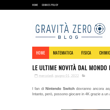
HOME
COOKIES POLICY
HOME
MATEMATICA
FISICA
CHIMI
LE ULTIME NOVITÀ DAL MONDO 
mercoledì, giugno 01, 2022
I fan di
Nintendo
Switch
dovranno ancora asp
Intanto, però, possono giocare in 4K grazie a un 