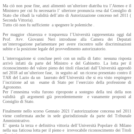
Ma ciò non pose fine, anzi alimentò un’ulteriore diatriba tra l’Ateneo e il
Ministero per cui fu necessario l’ ulteriore pronuncia resa dal Consiglio di
Stato che ribadì la validità dell’atto di Autorizzazione concesso nel 2011 (
Seconda Vittoria).
Tutto ciò non fu sufficiente
a spegnere le polemiche .
Per maggior chiarezza e trasparenza l’Università rappresentata oggi dal
Prof. Avv. Giovanni Neri introdusse alla Camera dei Deputati
un’interrogazione parlamentare per avere riscontro sulle discriminazioni
subite e la posizione legale del provvedimento autorizzatorio.
L’interrogazione si concluse però con un nulla di fatto: nessuna risposta
arrivò infatti da parte del Ministro e del Gabinetto. La lotta per il
riconoscimento del valore pieno dei titoli rilasciati dall’Università approdò
nel 2018 ad un’ulteriore fase,
in seguito ad
un ricorso presentato contro il
TAR del Lazio da un
laureato dell’Università che si era visto respingere
l’iscrizione ad un
esame di Stato per l’esercizio della professione di
Agronomo.
Per l’ennesima volta furono riproposte a sostegno della tesi della non
validità
gli argomenti già precedentemente
e vanamente proposti al
Consiglio di Stato.
Finalmente nello scorso Gennaio 2021 l’autorizzazione concessa nel 2011
viene confermata anche in sede giurisdizionale da parte del Tribunale
Amministrativo.
E’ questa la terza e definitiva vittoria dell’Università Popolare di Milano
nella sua faticosa lotta per il pieno e
irrevocabile riconoscimento dei Titoli