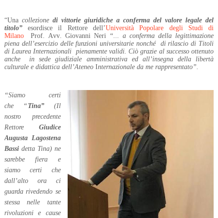
“Una
collezione
di vittorie giuridiche a conferma del valore legale del
titolo”
esordisce il Rettore dell’
Università Popolare degli Studi di
Milano
Prof. Avv. Giovanni Neri
“... a conferma della legittimazione
piena dell’esercizio delle funzioni universitarie nonché
di rilascio di Titoli
di Laurea Internazionali pienamente validi. Ciò grazie al successo ottenuto
anche
in sede giudiziale amministrativa ed all’insegna della libertà
culturale e didattica dell’Ateneo
I
nternazionale da me rappresentato”.
“Siamo certi
che “
Tina”
(Il
nostro precedente
Rettore
Giudice
Augusta Lagostena
Bassi
detta Tina) ne
sarebbe fiera e
siamo certi che
dall’alto ora ci
guarda rivedendo se
stessa nelle tante
rivoluzioni e cause