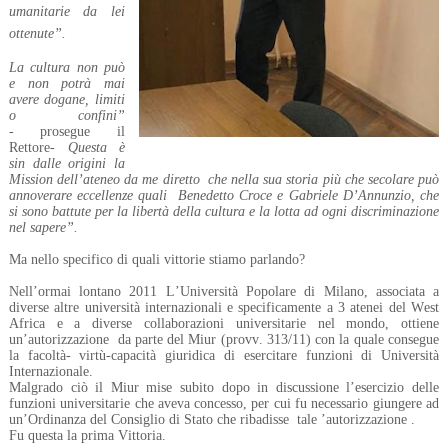
umanitarie da lei
ottenute”.
La cultura non può
e non potrà mai
avere dogane, limiti
o confini”
-
prosegue il
Rettore-
Questa è
sin dalle origini la
Mission dell’ateneo da me diretto
che nella sua storia più che secolare può
annoverare eccellenze quali
Benedetto Croce e Gabriele D’Annunzio, che
si sono battute per la libertà della cultura e la lotta ad ogni discriminazione
nel sapere”.
Ma nello specifico di quali vittorie stiamo parlando?
Nell’ormai lontano 2011 L’Università Popolare di Milano, associata a
diverse altre università internazionali e specificamente a 3 atenei del West
Africa e a diverse collaborazioni universitarie nel mondo, ottiene
un’autorizzazione
da parte del Miur (provv. 313/11) con la quale consegue
la facoltà- virtù-capacità giuridica di esercitare funzioni di Università
Internazionale.
Malgrado ciò il Miur mise subito dopo in discussione l’esercizio delle
funzioni universitarie che aveva concesso, per cui fu necessario giungere ad
un’Ordinanza del Consiglio di Stato che ribadisse
tale ’autorizzazione .
Fu questa la prima Vittoria.