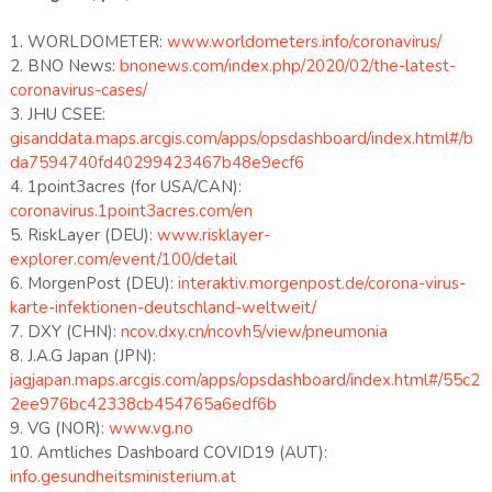
1. WORLDOMETER:
www.worldometers.info/coronavirus/
2. BNO News:
bnonews.com/index.php/2020/02/the-latest-
coronavirus-cases/
3. JHU CSEE:
gisanddata.maps.arcgis.com/apps/opsdashboard/index.html#/b
da7594740fd40299423467b48e9ecf6
4. 1point3acres (for USA/CAN):
coronavirus.1point3acres.com/en
5. RiskLayer (DEU):
www.risklayer-
explorer.com/event/100/detail
6. MorgenPost (DEU):
interaktiv.morgenpost.de/corona-virus-
karte-infektionen-deutschland-weltweit/
7. DXY (CHN):
ncov.dxy.cn/ncovh5/view/pneumonia
8. J.A.G Japan (JPN):
jagjapan.maps.arcgis.com/apps/opsdashboard/index.html#/55c2
2ee976bc42338cb454765a6edf6b
9. VG (NOR):
www.vg.no
10. Amtliches Dashboard COVID19 (AUT):
info.gesundheitsministerium.at