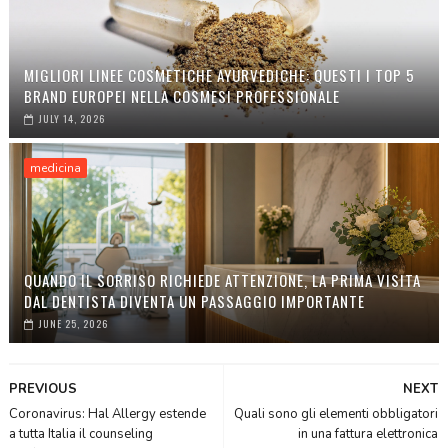
MIGLIORI LINEE COSMETICHE AYURVEDICHE: QUESTI I TOP 5
BRAND EUROPEI NELLA COSMESI PROFESSIONALE
JULY 14, 2026
medicina
QUANDO IL SORRISO RICHIEDE ATTENZIONE, LA PRIMA VISITA
DAL DENTISTA DIVENTA UN PASSAGGIO IMPORTANTE
JUNE 25, 2026
PREVIOUS
NEXT
Coronavirus: Hal Allergy estende
Quali sono gli elementi obbligatori
a tutta Italia il counseling
in una fattura elettronica