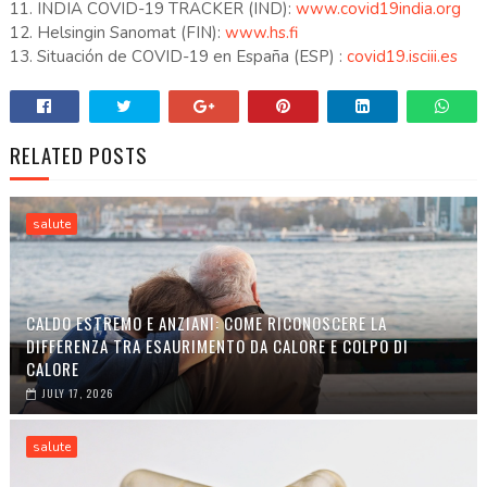
11. INDIA COVID-19 TRACKER (IND):
www.covid19india.org
12. Helsingin Sanomat (FIN):
www.hs.fi
13. Situación de COVID-19 en España (ESP) :
covid19.isciii.es
RELATED POSTS
salute
CALDO ESTREMO E ANZIANI: COME RICONOSCERE LA
DIFFERENZA TRA ESAURIMENTO DA CALORE E COLPO DI
CALORE
JULY 17, 2026
salute