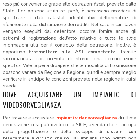
reso più conveniente grazie alle detrazioni fiscali previste dallo
Stato. Per poterne usufruire, però, è necessario ricordarsi di
specificare i dati catastali identificativi dell’immobile di
riferimento nella dichiarazione dei redditi. Nel caso in cui i lavori
vengano eseguiti dal detentore, occorre fornire anche gli
estremi di registrazione dell’atto relativo e tutte le altre
informazioni utili per il controllo della detrazione. Inoltre, è
opportuno
trasmettere alla ASL competente
, tramite
raccomandata con ricevuta di ritorno, una comunicazione
specifica. Vale la pena di sapere che le modalità di trasmissione
possono variare da Regione a Regione, quindi è sempre meglio
verificare in anticipo le condizioni previste nella regione in cui si
risiede.
DOVE ACQUISTARE UN IMPIANTO DI
VIDEOSORVEGLIANZA
Per trovare e acquistare
impianti videosorveglianza
di ultima
generazione ci si può rivolgere a SICE, azienda che si occupa
della progettazione e dello sviluppo di
sistemi con
telecamere a circuito chiuso
. Tali impianti sono indicati non