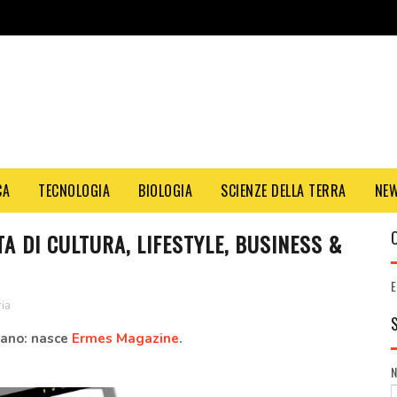
CA
TECNOLOGIA
BIOLOGIA
SCIENZE DELLA TERRA
NE
A DI CULTURA, LIFESTYLE, BUSINESS &
E
ria
iano: nasce
Ermes Magazine
.