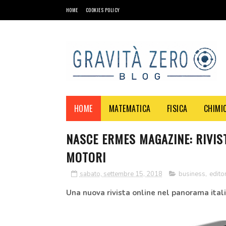
HOME
COOKIES POLICY
HOME
MATEMATICA
FISICA
CHIMI
NASCE ERMES MAGAZINE: RIVIST
MOTORI
sabato, settembre 15, 2018
business
,
edito
Una nuova rivista online nel panorama ital