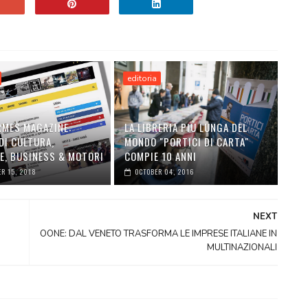
editoria
RMES MAGAZINE:
LA LIBRERIA PIÙ LUNGA DEL
DI CULTURA,
MONDO "PORTICI DI CARTA"
LE, BUSINESS & MOTORI
COMPIE 10 ANNI
R 15, 2018
OCTOBER 04, 2016
NEXT
OONE: DAL VENETO TRASFORMA LE IMPRESE ITALIANE IN
MULTINAZIONALI