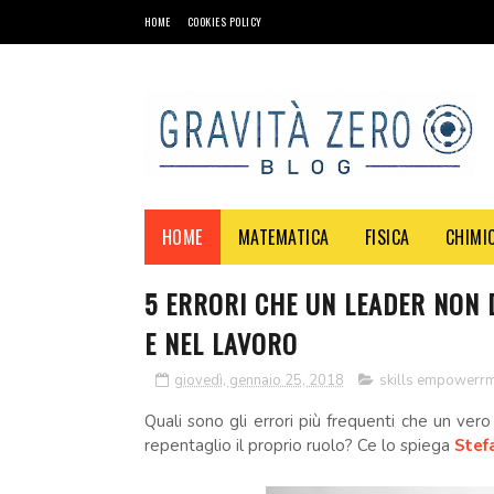
HOME
COOKIES POLICY
HOME
MATEMATICA
FISICA
CHIMI
5 ERRORI CHE UN LEADER NON
E NEL LAVORO
giovedì, gennaio 25, 2018
skills empowerr
Quali sono gli errori più frequenti che un 
repentaglio il proprio ruolo? Ce lo spiega
Stef