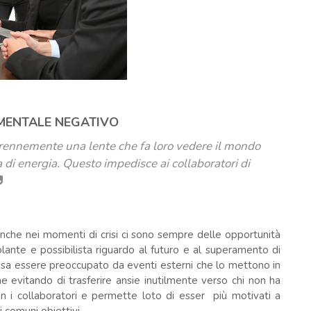
 MENTALE NEGATIVO
rennemente una lente che fa loro vedere il mondo
a di energia. Questo impedisce ai collaboratori di
Anche nei momenti di crisi ci sono sempre delle opportunità
ante e possibilista riguardo al futuro e al superamento di
ssa essere preoccupato da eventi esterni che lo mettono in
e evitando di trasferire ansie inutilmente verso chi non ha
on i collaboratori e permette loto di esser più motivati a
i comuni obiettivi.