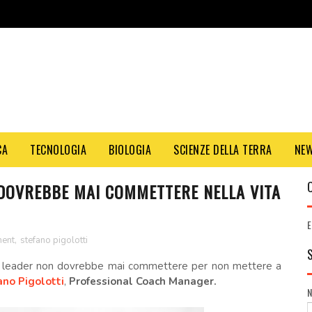
CA
TECNOLOGIA
BIOLOGIA
SCIENZE DELLA TERRA
NE
 DOVREBBE MAI COMMETTERE NELLA VITA
E
ment
,
stefano pigolotti
vero leader non dovrebbe mai commettere per non mettere a
ano Pigolotti
,
Professional Coach Manager.