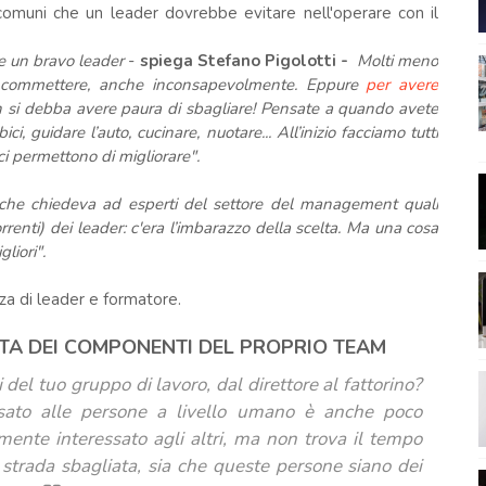
 comuni che un leader dovrebbe evitare nell'operare con il
re un bravo leader
-
spiega Stefano Pigolotti -
Molti meno
uò commettere, anche inconsapevolmente. Eppure
per avere
si debba avere paura di sbagliare! Pensate a quando avete
 guidare l’auto, cucinare, nuotare... All’inizio facciamo tutti
ci permettono di migliorare".
 che chiedeva ad esperti del settore del management quali
orrenti) dei leader: c'era l’imbarazzo della scelta. Ma una cosa
liori".
nza di leader e formatore.
ITA DEI COMPONENTI DEL PROPRIO TEAM
 del tuo gruppo di lavoro, dal direttore al fattorino?
sato alle persone a livello umano è anche poco
mente interessato agli altri, ma non trova il tempo
a strada sbagliata, sia che queste persone siano dei