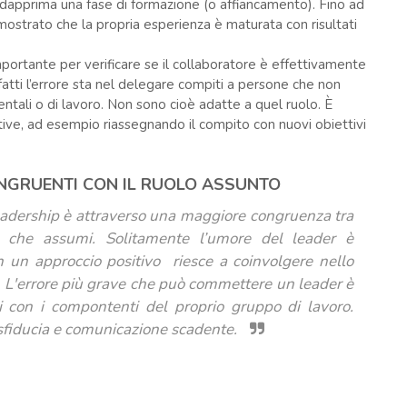
 dapprima una fase di formazione (o affiancamento). Fino ad
ostrato che la propria esperienza è maturata con risultati
mportante per verificare se il collaboratore è effettivamente
fatti l’errore sta nel delegare compiti a persone che non
entali o di lavoro. Non sono cioè adatte a quel ruolo. È
tive, ad esempio riassegnando il compito con nuovi obiettivi
ONGRUENTI CON IL RUOLO ASSUNTO
eadership è attraverso una maggiore congruenza tra
o che assumi. Solitamente l’umore del leader è
n un approccio positivo riesce a coinvolgere nello
. L'errore più grave che può commettere un leader è
ni con i compontenti del proprio gruppo di lavoro.
 sfiducia e comunicazione scadente.