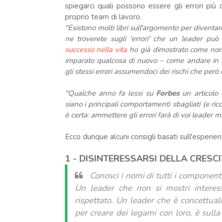
spiegarci quali possono essere gli errori più
proprio team di lavoro.
"Esistono molti libri sull'argomento per diventa
ne troverete sugli 'errori' che un leader p
successo nella vita
ho già dimostrato come non 
imparato qualcosa di nuovo – come andare in bici,
gli stessi errori assumendoci dei rischi che però 
"Qualche anno fa lessi su
Forbes
un articolo
siano i principali comportamenti sbagliati (e ric
è certa: ammettere gli errori farà di voi leader mig
Ecco dunque alcuni consigli basati sull'esperie
1 - DISINTERESSARSI DELLA CRESC
Conosci i nomi di tutti i componenti
Un leader che non si mostri interes
rispettato. Un leader che è concettual
per creare dei legami con loro, è sull