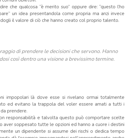
i dire che qualcosa “è merito suo” oppure dire: “questo l’ho
rubare” un idea presentandola come propria ma anzi invece
dogli il valore di ciò che hanno creato col proprio talento.
oraggio di prendere le decisioni che servono. Hanno
osi così dentro una visione a brevissimo termine.
oni impopolari là dove esse si rivelano ormai totalmente
tinto ed evitano la trappola del voler essere amati a tutti i
li da prendere.
con responsabilità e talvolta questo può comportare scelte
o aver soppesato tutte le opzioni ed hanno a cuore i destini
cilmente un dipendente si assume dei rischi o dedica tempo
azienda dà l’esempio impegnandosi nell’apprendimento anche