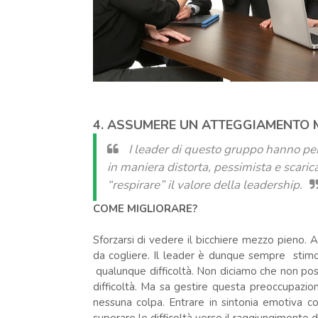
4. ASSUMERE UN ATTEGGIAMENTO
I leader di questo gruppo hanno pe
in maniera distorta, pessimista e scaric
“respirare” il valore della leadership.
COME MIGLIORARE?
Sforzarsi di vedere il bicchiere mezzo pieno. 
da cogliere. Il leader è dunque sempre stimol
qualunque difficoltà. Non diciamo che non po
difficoltà. Ma sa gestire questa preoccupazion
nessuna colpa. Entrare in sintonia emotiva c
superare le difficoltà verso il raggiungimento d