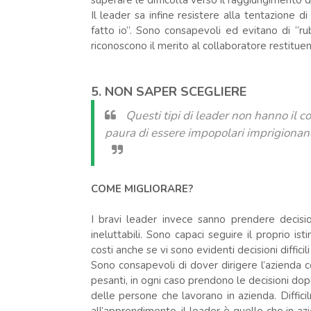
Il leader sa infine resistere alla tentazione d
fatto io”. Sono consapevoli ed evitano di “
riconoscono il merito al collaboratore restituen
5. NON SAPER SCEGLIERE
Questi tipi di leader non hanno il c
paura di essere impopolari imprigionand
COME MIGLIORARE?
I bravi leader invece sanno prendere decisi
ineluttabili. Sono capaci seguire il proprio is
costi anche se vi sono evidenti decisioni diffici
Sono consapevoli di dover dirigere l’azienda 
pesanti, in ogni caso prendono le decisioni dop
delle persone che lavorano in azienda. Diffi
all’apprendimento, il leader è quello che in 